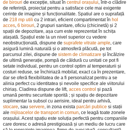
de birouri
de excepție, situat în
centrul orașului
, într-o clădire
de referință, proiectat pentru a satisface cele mai exigente
cerințe de imagine și funcționalitate. Spatiul are o suprafață
de
218 mp utili
cu 2 intrari, eficient compartimentat în
hol
acces
,
6 birouri
, 2 grupuri sanitare, oficiu (chicinetă) și 2
spații de depozitare, așa cum este reprezentat în schița
atașată. Spațiul este la un nivel superior cu vedere
neobstrucționată, dispune de
suprafete vitrate ample
, care
asigură lumină naturală și o atmosferă plăcută, pe tot
parcursul zilei, dispune de
sistem de climatizare
și încălzire
de ultimă generație, pompă de căldură cu unitati ce pot fi
setate individual, pentru un control optim al temperaturii și
costuri reduse, se închiriază mobilat, exact ca în prezentare,
dar se oferă flexibilitatea de a fi personalizat pentru a se
alinia perfect cu identitatea și nevoile specifice ale viitorului
chiriaș. Cladirea dispune de lift,
acces control
și pază
umană pentru securitate sporită ; și spațiu de depozitare
suplimentar la subsol cu aerisire, ideal pentru arhivă,
stocare
, sau
servere
, in zona exista
parcări publice
si stații
ale
mijloacelor de transport in comun
, ce leagă toate zonele
orașului. Acest spațiu este soluția perfectă pentru companiile
care doresc o adresă prestigioasă și un mediu de lucru care
să le reprezinte imaginea, firme de avocatură, consultanță,