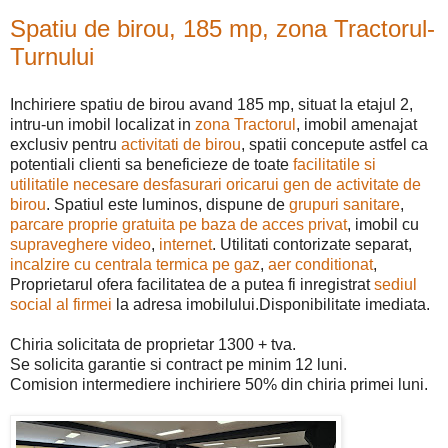
Spatiu de birou, 185 mp, zona Tractorul-
Turnului
Inchiriere spatiu de birou avand 185 mp, situat la etajul 2,
intru-un imobil localizat in
zona Tractorul
, imobil amenajat
exclusiv pentru
activitati de birou
, spatii concepute astfel ca
potentiali clienti sa beneficieze de toate
facilitatile si
utilitatile necesare desfasurari oricarui gen de activitate de
birou
. Spatiul este luminos, dispune de
grupuri sanitare
,
parcare proprie gratuita pe baza de acces privat
, imobil cu
supraveghere video
,
internet
. Utilitati contorizate separat,
incalzire cu centrala termica pe gaz
,
aer conditionat
,
Proprietarul ofera facilitatea de a putea fi inregistrat
sediul
social al firmei
la adresa imobilului.Disponibilitate imediata.
Chiria solicitata de proprietar 1300 + tva.
Se solicita garantie si contract pe minim 12 luni.
Comision intermediere inchiriere 50% din chiria primei luni.