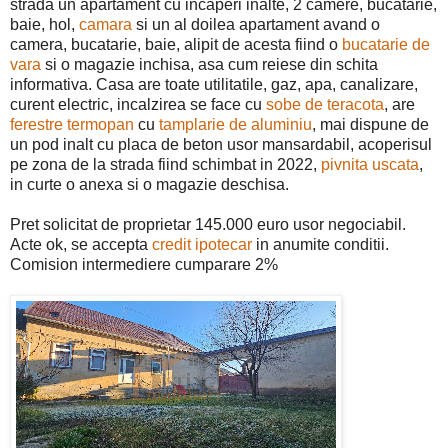
strada un apartament cu incaperi inalte, 2 camere, bucatarie,
baie, hol,
camara
si un al doilea apartament avand o
camera, bucatarie, baie, alipit de acesta fiind o
bucatarie de
vara
si o magazie inchisa, asa cum reiese din schita
informativa. Casa are toate utilitatile, gaz, apa, canalizare,
curent electric, incalzirea se face cu
sobe de teracota
, are
ferestre termopan
cu
tamplarie de aluminiu
, mai dispune de
un pod inalt cu placa de beton usor mansardabil, acoperisul
pe zona de la strada fiind schimbat in 2022,
pivnita uscata
,
in curte o anexa si o magazie deschisa.
Pret solicitat de proprietar 145.000 euro usor negociabil.
Acte ok, se accepta
credit ipotecar
in anumite conditii.
Comision intermediere cumparare 2%