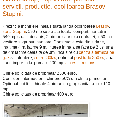
servicii, productie, ocolitoarea Brasov-
Stupini.
Prezint la inchiriere, hala situata langa ocolitoarea
Brasov
,
zona Stupini
, 590 mp suprafata totala, compartimentati in
540 mp spatiu deschis, 2 birouri si anexa centralei, + 50 mp
vestiare si grupuri sanitare. Constructia este din zidarie,
inaltime 4 m, latime 9 m, intarea in hala se face pe 2 usi una
de 4m latime cealalta de 3m, incalzire cu
centrala termica pe
gaz
si calorifere,
curent 30kw
, optional
post trafo 350kw
, apa,
curte imprejmita, parcare 200 mp,
acces tir restrîns
.
Chirie solicitata de proprietar 2500 euro.
Comision intermedier inchiriere 50% din chiria primei luni.
Optional pot fi inchiriate 4 birouri cu grup sanitar aprox,110
mp
Chirie solicitata de proprietar 400 euro.