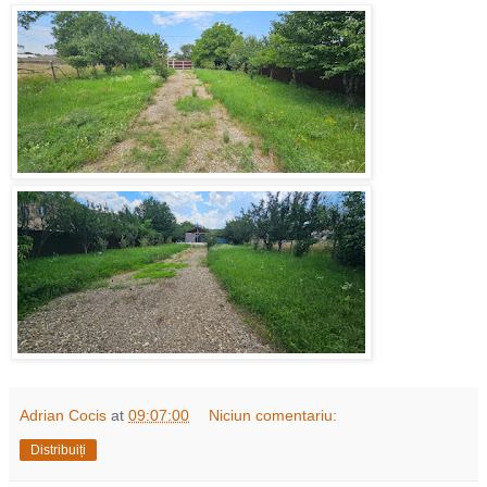
Adrian Cocis
at
09:07:00
Niciun comentariu:
Distribuiți