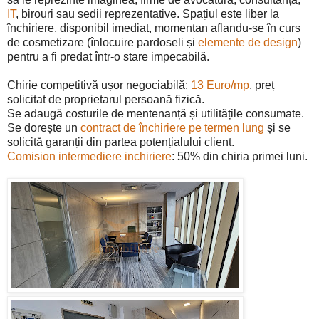
IT
, birouri sau sedii reprezentative. Spațiul este liber la
închiriere, disponibil imediat, momentan aflandu-se în curs
de cosmetizare (înlocuire pardoseli și
elemente de design
)
pentru a fi predat într-o stare impecabilă.
Chirie competitivă ușor negociabilă:
13 Euro/mp
, preț
solicitat de proprietarul persoană fizică.
Se adaugă costurile de mentenanță și utilitățile consumate.
Se dorește un
contract de închiriere pe termen lung
și se
solicită garanții din partea potențialului client.
Comision intermediere inchiriere
: 50% din chiria primei luni.