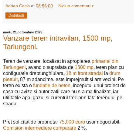
Adrian Cocis
at
08:56:00
Niciun comentariu:
Distribuiți
marți, 21 octombrie 2025
Vanzare teren intravilan, 1500 mp,
Tarlungeni.
Teren de vanzare, localizat in apropierea
primariei din
Tarlungeni
, avand o suprafata de
1500 mp
, teren plan cu
configuratie dreptunghiulara,
18 m front stradal
la
drum
pietruit
, 87 m adancime. este imprejmuit si are vecini. Pe
teren exista o
fundatie de beton
, inceputul unui proiect de
casa cu avize si autorizatii care nu s-a ma finalizat, iar
utilitatile apa, gazul si curentul trec prin fata terenului pe
strada.
Pret solicitat de proprietar
75,000 euro
usor negociabil.
Comision intermediere cumparare
2 %.