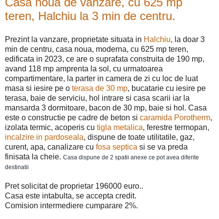
Casa noua de vanzare, cu 625 mp
teren, Halchiu la 3 min de centru.
Prezint la vanzare, proprietate situata in
Halchiu
, la doar 3
min de centru, casa noua, moderna, cu 625 mp teren,
edificata in 2023, ce are o suprafata construita de 190 mp,
avand 118 mp amprenta la sol, cu urmatoarea
compartimentare, la parter in camera de zi cu loc de luat
masa si iesire pe o
terasa de 30 mp
, bucatarie cu iesire pe
terasa, baie de serviciu, hol intrare si casa scarii iar la
mansarda 3 dormitoare, bacon de 30 mp, baie si hol. Casa
este o constructie pe cadre de beton si
caramida Porotherm
,
izolata termic, acoperis cu
tigla metalica
, ferestre termopan,
incalzire in pardoseala
, dispune de toate utilitatile, gaz,
curent, apa, canalizare cu
fosa septica
si se va preda
finisata la cheie.
Casa dispune de 2 spatii anexe ce pot avea diferite
destinatii
Pret solicitat de proprietar 196000 euro..
Casa este intabulta, se accepta credit.
Comision intermediere cumparare 2%.