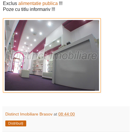
Exclus
alimentatie publica
!!!
Poze cu titlu informariv !!!
Distinct Imobiliare Brasov
at
08:44:00
Distribuiți