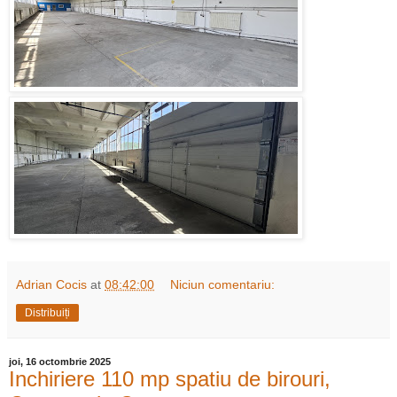
Adrian Cocis
at
08:42:00
Niciun comentariu:
Distribuiți
joi, 16 octombrie 2025
Inchiriere 110 mp spatiu de birouri,