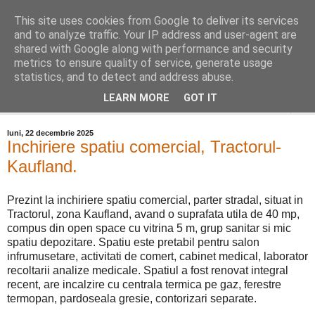
This site uses cookies from Google to deliver its services
Distinct Imobiliare
and to analyze traffic. Your IP address and user-agent are
shared with Google along with performance and security
metrics to ensure quality of service, generate usage
Adrian Cocis 0742 129 909 ; Vasile Baciu 0768 440 185
statistics, and to detect and address abuse.
LEARN MORE
GOT IT
▼
luni, 22 decembrie 2025
Inchiriere spatiu comercial, Tractorul-
Kaufland.
Prezint la inchiriere spatiu comercial, parter stradal, situat in
Tractorul, zona Kaufland, avand o suprafata utila de 40 mp,
compus din open space cu vitrina 5 m, grup sanitar si mic
spatiu depozitare. Spatiu este pretabil pentru salon
infrumusetare, activitati de comert, cabinet medical, laborator
recoltarii analize medicale. Spatiul a fost renovat integral
recent, are incalzire cu centrala termica pe gaz, ferestre
termopan, pardoseala gresie, contorizari separate.