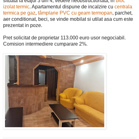
situata la etajul 3 din 4, vedere neobstructionata, in
bloc
izolat termic
. Apartamentul dispune de incalzire cu
centrala
termica pe gaz
,
tâmplarie PVC cu geam termopan
, parchet,
aer conditionat, beci, se vinde mobilat si utilat asa cum este
prezentat in poze.
Pret solicitat de proprietar 113.000 euro usor negociabil.
Comision intermediere cumparare 2%.