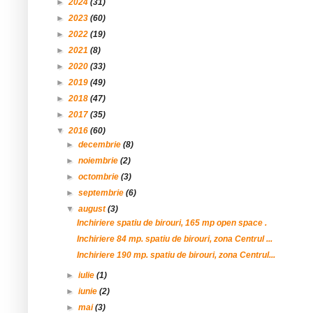
►
2024
(31)
►
2023
(60)
►
2022
(19)
►
2021
(8)
►
2020
(33)
►
2019
(49)
►
2018
(47)
►
2017
(35)
▼
2016
(60)
►
decembrie
(8)
►
noiembrie
(2)
►
octombrie
(3)
►
septembrie
(6)
▼
august
(3)
Inchiriere spatiu de birouri, 165 mp open space .
Inchiriere 84 mp. spatiu de birouri, zona Centrul ...
Inchiriere 190 mp. spatiu de birouri, zona Centrul...
►
iulie
(1)
►
iunie
(2)
►
mai
(3)