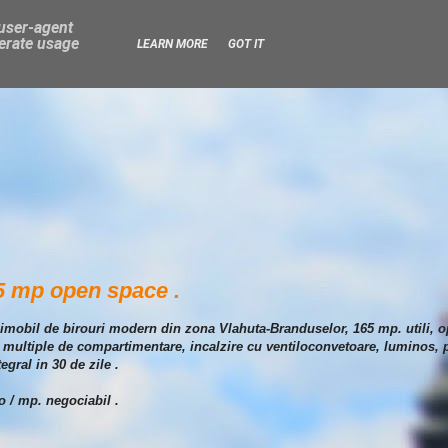
 user-agent
nerate usage
LEARN MORE
GOT IT
65 mp open space .
-un imobil de birouri modern din zona Vlahuta-Branduselor, 165 mp. utili,
ti multiple de compartimentare, incalzire cu ventiloconvetoare, luminos, pr
tegral in 30 de zile .
o / mp. negociabil .