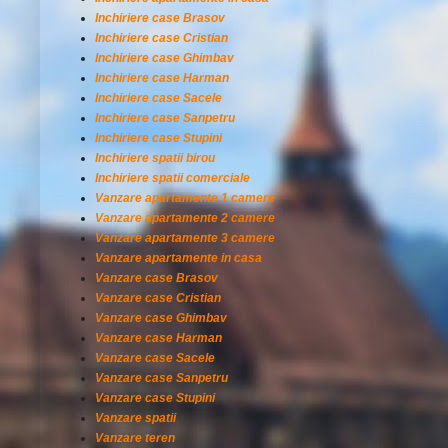
Inchiriere case Brasov
Inchiriere case Cristian
Inchiriere case Ghimbav
Inchiriere case Harman
Inchiriere case Sacele
Inchiriere case Sanpetru
Inchiriere case Stupini
Inchiriere spatii birou
Inchiriere spatii comerciale
Vanzare apartamente 1 camere
Vanzare apartamente 2 camere
Vanzare apartamente 3 camere
Vanzare apartamente in casa
Vanzare case Brasov
Vanzare case Cristian
Vanzare case Ghimbav
Vanzare case Harman
Vanzare case Sacele
Vanzare case Sanpetru
Vanzare case Stupini
Vanzare spatii
Vanzare teren