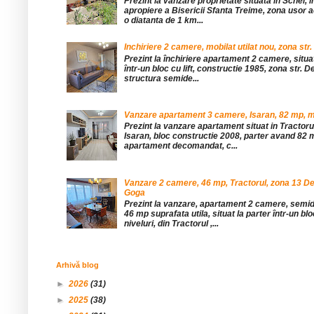
Prezint la vanzare proprietate situata in Schei, 
apropiere a Bisericii Sfanta Treime, zona usor a
o diatanta de 1 km...
Inchiriere 2 camere, mobilat utilat nou, zona str.
Prezint la închiriere apartament 2 camere, situat 
într-un bloc cu lift, constructie 1985, zona str. De
structura semide...
Vanzare apartament 3 camere, Isaran, 82 mp, mob
Prezint la vanzare apartament situat in Tractor
Isaran, bloc constructie 2008, parter avand 82 mp
apartament decomandat, c...
Vanzare 2 camere, 46 mp, Tractorul, zona 13 De
Goga
Prezint la vanzare, apartament 2 camere, sem
46 mp suprafata utila, situat la parter într-un blo
niveluri, din Tractorul ,...
Arhivă blog
►
2026
(31)
►
2025
(38)