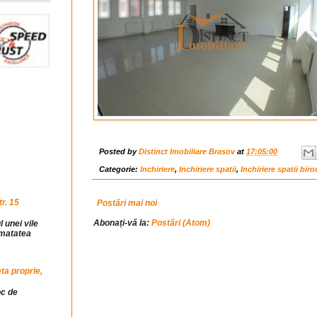
Posted by
Distinct Imobiliare Brasov
at
17:05:00
Categorie:
Inchiriere
,
Inchiriere spatii
,
Inchiriere spatii biro
r. 15
Postări mai noi
Abonați-vă la:
Postări (Atom)
l unei vile
jumatatea
ta proprie,
oc de