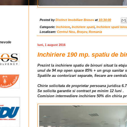
Posted by
Distinct Imobiliare Brasov
at
10:34:00
Categorie:
Inchiriere
,
Inchiriere spatii
,
Inchiriere spatii biro
Localizare:
Centrul Nou, Brașov, Romania
 nevoile
luni, 1 august 2016
Inchiriere 190 mp. spatiu de bi
Prezint la inchiriere spatiu de birouri situat la eta
unul de 94 mp open space 85% + un grup sanitar si 
Spatiile au contorizari separate, fiecare are centra
Chirie solicitata de proprietar persoana juridica 6.7
Se solicita garantie si contract pe minim 12 luni .
Comision intermediere inchiriere 50% din chiria pr