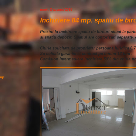
marți, 2 august 2016
Inchiriere 84 mp. spatiu de biro
Prezint la inchiriere spatiu de birouri situat la pa
si spatiu depozit. Spatiul are contorizari separate,
Chirie solicitata de proprietar persoana juridica 6.7
Se solicita garantie si contract pe minim 12 luni .
Comision intermediere inchiriere 50% din chiria pr
imp .