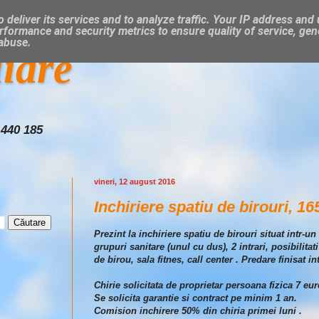
 deliver its services and to analyze traffic. Your IP address and
rformance and security metrics to ensure quality of service, ge
 abuse.
liare
 440 185
vineri, 12 august 2016
Inchiriere spatiu de birouri, 1
Prezint la inchiriere spatiu de birouri situat intr
grupuri sanitare (unul cu dus), 2 intrari, posibilita
de birou, sala fitnes, call center . Predare finisat in
Chirie solicitata de proprietar persoana fizica 7 eur
Se solicita garantie si contract pe minim 1 an.
Comision inchirere 50% din chiria primei luni .