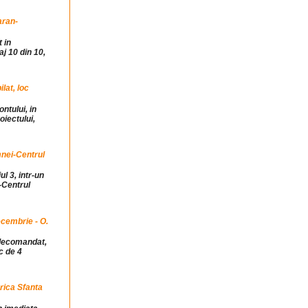
aran-
 in
j 10 din 10,
at, loc
ntului, in
iectului,
mnei-Centrul
ul 3, intr-un
-Centrul
cembrie - O.
idecomandat,
c de 4
rica Sfanta