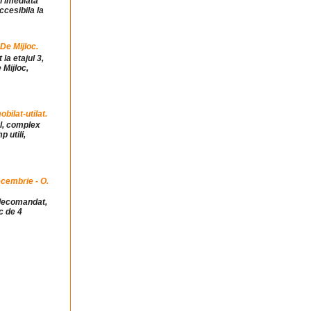
in imediata
ccesibila la
 De Mijloc.
la etajul 3,
 Mijloc,
ilat-utilat.
ul, complex
 utili,
cembrie - O.
idecomandat,
c de 4