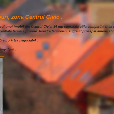
uri, zona Centrul Civic .
rterul unui imobil din Centrul Civic, 84 mp suprafata utila compartimentat 
 centrala termica proprie, ferestre termopan, zugravit proaspat amenajat d
5 euro + tva negociabil .
imei luni .