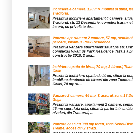
Inchiriere 4 camere, 120 mp, mobilat si utilat, Is
Tractorul.
Prezint la inchiriere apartament 4 camere, situat
Tractorul, str. 13 Decembrie, complex Isaran, eta
insorit, cu priveliste de...
Vanzare apartament 2 camere, 57 mp, semimobil
parcare, Vivamus Park Residence.
Prezint la vanzare apartament situat pe str. Orizo
complexul Vivamus Park Residence, faza 1 a pro
constructie 2018, 2 apa...
Inchiriere spatiu de birou, 70 mp, 3 birouri, Toa
Civic
Prezint la inchiriere spatiu de birou, situat la etaj
imobil cu destinatie de birouri din zona Toamnei
Civici, 70 mp su...
Vanzare 2 camere, 46 mp, Tractorul, zona 13 De
Goga
Prezint la vanzare, apartament 2 camere, sem
46 mp suprafata utila, situat la parter într-un blo
niveluri, din Tractorul, ...
Vanzare casa cu 300 mp teren, zona Schei-Bise
Treime, acces din 2 strazi.