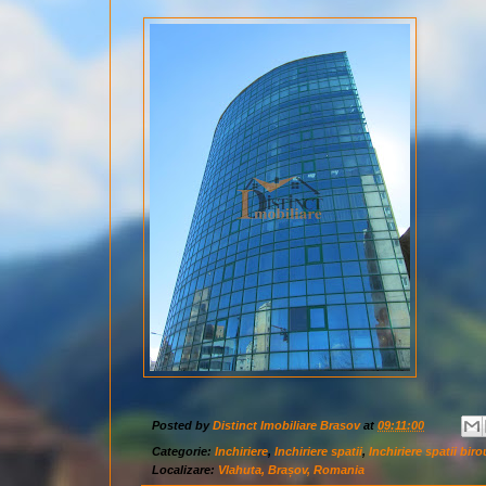
Posted by
Distinct Imobiliare Brasov
at
09:11:00
Categorie:
Inchiriere
,
Inchiriere spatii
,
Inchiriere spatii biro
Localizare:
Vlahuta, Brașov, Romania