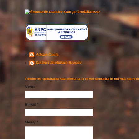
Adrian Cocis
Distinct Imobiliare Brasov
Trimite-mi solicitarea sau oferta ta si te voi contacta in cel mai scurt t
Nume
E-mail
*
Mesaj
*