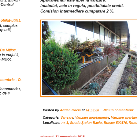
Apartamentul este liber la vanzare.
ul 3, intr-un
-Centrul
Intabulat, acte in regula, posibiliatate credit.
Comision intermediere cumparare 2 %.
ilat-utilat.
ul, complex
 utili,
 De Mijloc.
la etajul 3,
 Mijloc,
cembrie - O.
idecomandat,
c de 4
Posted by
Adrian Cocis
at
14:32:00
Niciun comentariu:
Categorie:
Vanzare
,
Vanzare apartamente
,
Vanzare aparta
Localizare:
nr. 1, Strada Ștefan Baciu, Brașov 500170, Rom
miercuri, 31 octombrie 2018