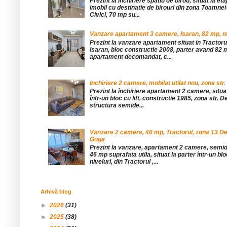
Prezint la inchiriere spatiu de birou, situat la etaj
imobil cu destinatie de birouri din zona Toamnei
Civici, 70 mp su...
Vanzare apartament 3 camere, Isaran, 82 mp, mob
Prezint la vanzare apartament situat in Tractor
Isaran, bloc constructie 2008, parter avand 82 mp
apartament decomandat, c...
Inchiriere 2 camere, mobilat utilat nou, zona str.
Prezint la închiriere apartament 2 camere, situat 
într-un bloc cu lift, constructie 1985, zona str. De
structura semide...
Vanzare 2 camere, 46 mp, Tractorul, zona 13 De
Goga
Prezint la vanzare, apartament 2 camere, sem
46 mp suprafata utila, situat la parter într-un blo
niveluri, din Tractorul ,...
Arhivă blog
►
2026
(31)
►
2025
(38)