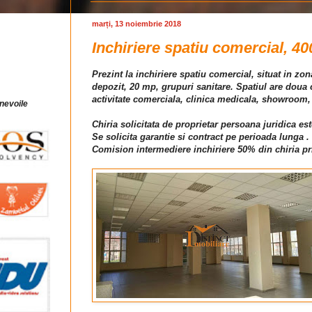
marți, 13 noiembrie 2018
Inchiriere spatiu comercial, 40
Prezint la inchiriere spatiu comercial, situat in z
depozit, 20 mp, grupuri sanitare. Spatiul are doua ca
activitate comerciala, clinica medicala, showroom
 nevoile
Chiria solicitata de proprietar persoana juridica es
Se solicita garantie si contract pe perioada lunga .
Comision intermediere inchiriere 50% din chiria pr