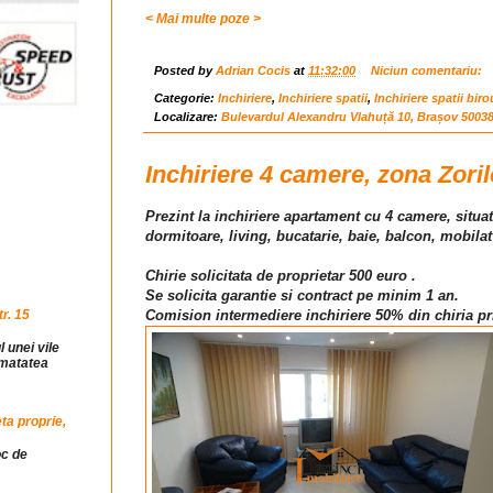
< Mai multe poze >
Posted by
Adrian Cocis
at
11:32:00
Niciun comentariu:
Categorie:
Inchiriere
,
Inchiriere spatii
,
Inchiriere spatii biro
Localizare:
Bulevardul Alexandru Vlahuță 10, Brașov 5003
Inchiriere 4 camere, zona Zoril
Prezint la inchiriere apartament cu 4 camere, situat
dormitoare, living, bucatarie, baie, balcon, mobilat
Chirie solicitata de proprietar 500 euro .
Se solicita garantie si contract pe minim 1 an.
r. 15
Comision intermediere inchiriere 50% din chiria pr
l unei vile
jumatatea
ta proprie,
oc de