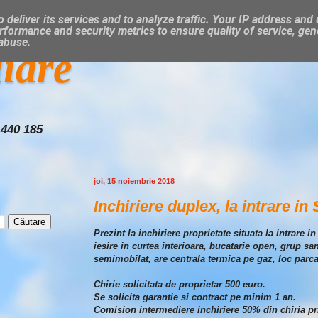
 deliver its services and to analyze traffic. Your IP address and
rformance and security metrics to ensure quality of service, ge
 abuse.
liare
 440 185
joi, 15 noiembrie 2018
Inchiriere duplex, la intrare in
Prezint la inchiriere proprietate situata la intrar
iesire in curtea interioara, bucatarie open, grup sa
semimobilat, are centrala termica pe gaz, loc parca
Chirie solicitata de proprietar 500 euro.
Se solicita garantie si contract pe minim 1 an.
Comision intermediere inchiriere 50% din chiria pr