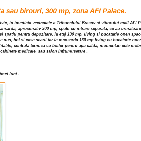
nta sau birouri, 300 mp, zona AFI Palace.
Civic, in imediata vecinatate a Tribunalului Brasov si viitorului mall AFI P
mansarda, aproximativ 300 mp, spatii cu intrare separata, ce au urmatoar
si spatiu pentru depozitare, la etaj 130 mp, living si bucatarie open spa
de dus, hol si casa scarii iar la mansarda 130 mp living cu bucatarie ope
itatile, centrala termica cu boiler pentru apa calda, momentan este mobilat
, cabinete medicale, sau salon infrumusetare .
imei luni .