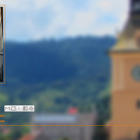
tru
nia