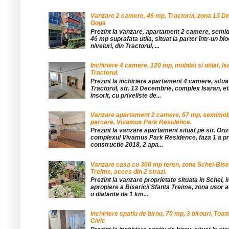
Vanzare 2 camere, 46 mp, Tractorul, zona 13 De
Goga
Prezint la vanzare, apartament 2 camere, sem
46 mp suprafata utila, situat la parter într-un blo
niveluri, din Tractorul, ...
Inchiriere 4 camere, 120 mp, mobilat si utilat, Is
Tractorul.
Prezint la inchiriere apartament 4 camere, situat
Tractorul, str. 13 Decembrie, complex Isaran, eta
insorit, cu priveliste de...
Vanzare apartament 2 camere, 57 mp, semimobil
parcare, Vivamus Park Residence.
Prezint la vanzare apartament situat pe str. Orizo
complexul Vivamus Park Residence, faza 1 a pro
constructie 2018, 2 apa...
Vanzare casa cu 300 mp teren, zona Schei-Bise
Treime, acces din 2 strazi.
Prezint la vanzare proprietate situata in Schei, 
apropiere a Bisericii Sfanta Treime, zona usor a
o diatanta de 1 km...
Inchiriere spatiu de birou, 70 mp, 3 birouri, Toa
Civic