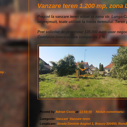
Vanzare teren 1.200 mp, zona 
Prezint la vanzare teren situat in zona str. Lunga-C
imprejmuit, toate utilitati la limita terenului. Teren 
Pret solicitat de proprietar 135.000 euro usor negoc
Comision intermediere cumparare 2 % .
imp .
Posted by
Adrian Cocis
at
13:54:00
Niciun comentariu:
Categorie:
Vanzare
,
Vanzare teren
Localizare:
Strada Dimitrie Anghel 1, Brașov 500450, Româ