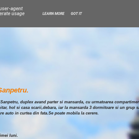
 user-agent
nerate usage
LEARN MORE
GOT IT
 Sanpetru.
e in Sanpetru, duplex avand parter si mansarda, cu urmatoarea compartiment
nitar, hol si casa scarii,debara, iar la mansarda 3 dormitoare si un grup s
re auto in curtea din fata.Se poate mobila la cerere.
imei luni.