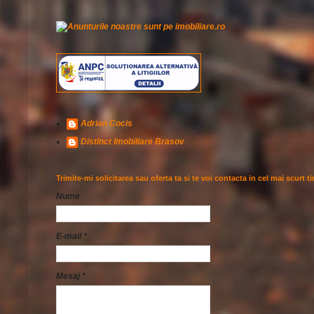
Adrian Cocis
Distinct Imobiliare Brasov
Trimite-mi solicitarea sau oferta ta si te voi contacta in cel mai scurt t
Nume
E-mail
*
Mesaj
*