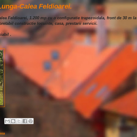
Lunga-Calea Feldioarei.
alea Feldioarei, 1.200 mp cu o configuratie trapezoidala, front de 30 m la
pretabil constructie locuinte, casa, prestarii servicii.
iabil .
nia