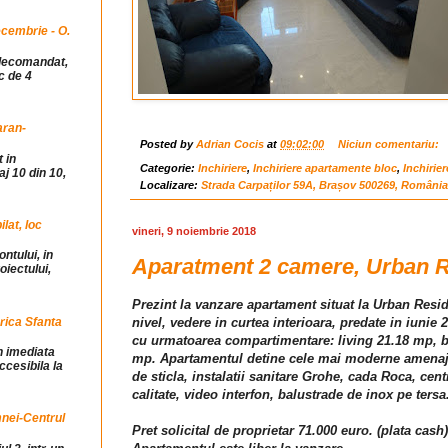
cembrie - O.
idecomandat,
c de 4
aran-
Posted by
Adrian Cocis
at
09:02:00
Niciun comentariu:
 in
Categorie:
Inchiriere
,
Inchiriere apartamente bloc
,
Inchirie
j 10 din 10,
Localizare:
Strada Carpaților 59A, Brașov 500269, România
at, loc
vineri, 9 noiembrie 2018
ntului, in
Aparatment 2 camere, Urban R
iectului,
Prezint la vanzare apartament situat la Urban Resid
rica Sfanta
nivel, vedere in curtea interioara, predate in iunie
cu urmatoarea compartimentare: living 21.18 mp, bu
in imediata
mp. Apartamentul detine cele mai moderne amenajari
ccesibila la
de sticla, instalatii sanitare Grohe, cada Roca, centr
calitate, video interfon, balustrade de inox pe tersa
mnei-Centrul
Pret solicital de proprietar 71.000 euro. (plata cash)