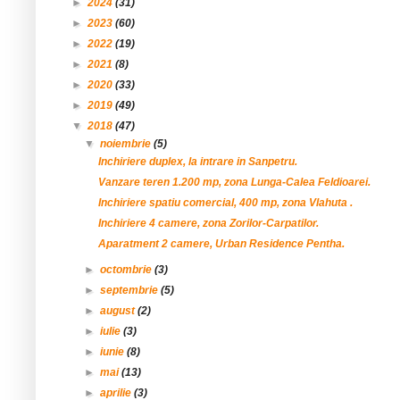
►
2024
(31)
►
2023
(60)
►
2022
(19)
►
2021
(8)
►
2020
(33)
►
2019
(49)
▼
2018
(47)
▼
noiembrie
(5)
Inchiriere duplex, la intrare in Sanpetru.
Vanzare teren 1.200 mp, zona Lunga-Calea Feldioarei.
Inchiriere spatiu comercial, 400 mp, zona Vlahuta .
Inchiriere 4 camere, zona Zorilor-Carpatilor.
Aparatment 2 camere, Urban Residence Pentha.
►
octombrie
(3)
►
septembrie
(5)
►
august
(2)
►
iulie
(3)
►
iunie
(8)
►
mai
(13)
►
aprilie
(3)