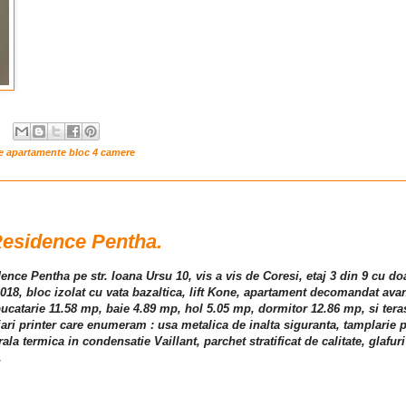
re apartamente bloc 4 camere
esidence Pentha.
ence Pentha pe str. Ioana Ursu 10, vis a vis de Coresi, etaj 3 din 9 cu d
 2018, bloc izolat cu vata bazaltica, lift Kone, apartament decomandat ava
catarie 11.58 mp, baie 4.89 mp, hol 5.05 mp, dormitor 12.86 mp, si teras
 printer care enumeram : usa metalica de inalta siguranta, tamplarie pv
ala termica in condensatie Vaillant, parchet stratificat de calitate, glafuri
.