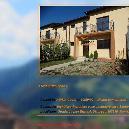
< Mai multe poze >
Posted by
Adrian Cocis
at
10:59:00
Niciun comentariu:
Categorie:
Inchiriere
,
Inchiriere case
,
Inchiriere case Sanpe
Localizare:
Strada Lucian Blaga 9, Sânpetru 507190, Româ
miercuri, 14 noiembrie 2018