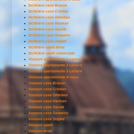
Inchiriere case Brasov
Inchiriere case Cristian
Inchiriere case Ghimbav
Inchiriere case Harman
Inchiriere case Sacele
Inchiriere case Sanpetru
Inchiriere case Stupini
Inchiriere spatii birou
Inchiriere spatii comerciale
Vanzare apartamente 1 camere
Vanzare apartamente 2 camere
Vanzare apartamente 3 camere
Vanzare apartamente in casa
Vanzare case Brasov
Vanzare case Cristian
Vanzare case Ghimbav
Vanzare case Harman
Vanzare case Sacele
Vanzare case Sanpetru
Vanzare case Stupini
Vanzare spatii
Vanzare teren