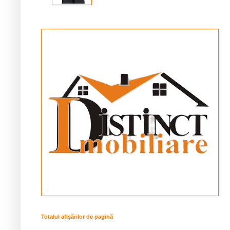
Totalul afișărilor de pagină