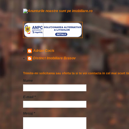
Adrian Cocis
Distinct Imobiliare Brasov
Trimite-mi solicitarea sau oferta ta si te voi contacta in cel mai scurt t
Nume
E-mail
*
Mesaj
*