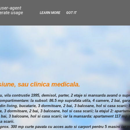
 user-agent
nerate usage
LEARN MORE
GOT IT
siune, sau clinica medicala.
u, vila contrustie 1995, demisol, parter, 2 etaje si mansarda avand o sup
mpartimentare: la subsol: 86.5 mp suprafata utila, 4 camere, 2 bai, garaj,
n living, bucatarie, 3 dormitoare, 2 bai, 3 balcoane, hol si casa scarii; 
, 3 dormitoare, 2 bai, 3 balcoane, hol si casa scarii; la etajul 2: aparta
2 bai, 3 balcoane, hol si casa scarii; iar la mansarda: apartament 117 mp
a scarii.
aprox. 300 mp curte pavata cu acces auto si carport pentru 5 masini iar r