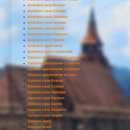
Inchiriere case Brasov
Inchiriere case Cristian
Inchiriere case Ghimbav
Inchiriere case Harman
Inchiriere case Sacele
Inchiriere case Sanpetru
Inchiriere case Stupini
Inchiriere spatii birou
Inchiriere spatii comerciale
Vanzare apartamente 1 camere
Vanzare apartamente 2 camere
Vanzare apartamente 3 camere
Vanzare apartamente in casa
Vanzare case Brasov
Vanzare case Cristian
Vanzare case Ghimbav
Vanzare case Harman
Vanzare case Sacele
Vanzare case Sanpetru
Vanzare case Stupini
Vanzare spatii
Vanzare teren