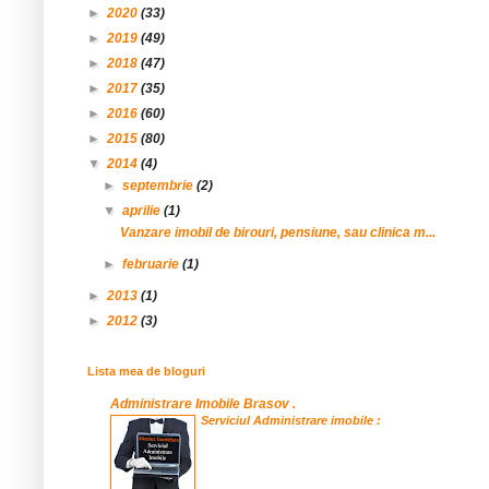
►
2020
(33)
►
2019
(49)
►
2018
(47)
►
2017
(35)
►
2016
(60)
►
2015
(80)
▼
2014
(4)
►
septembrie
(2)
▼
aprilie
(1)
Vanzare imobil de birouri, pensiune, sau clinica m...
►
februarie
(1)
►
2013
(1)
►
2012
(3)
Lista mea de bloguri
Administrare Imobile Brasov .
Serviciul Administrare imobile :