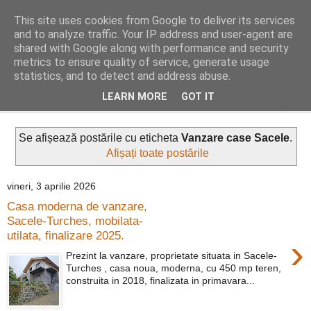
This site uses cookies from Google to deliver its services
Distinct Imobiliare
and to analyze traffic. Your IP address and user-agent are
shared with Google along with performance and security
metrics to ensure quality of service, generate usage
Adrian Cocis 0742 129 909 ; Vasile Baciu 0768 440 185
statistics, and to detect and address abuse.
LEARN MORE
GOT IT
▼
Se afișează postările cu eticheta
Vanzare case Sacele
.
Afișați toate postările
vineri, 3 aprilie 2026
Casa moderna de vanzare,
Sacele-Turches, mobilata-
utilata, finalizare 2025.
›
Prezint la vanzare, proprietate situata in Sacele-
Turches , casa noua, moderna, cu 450 mp teren,
construita in 2018, finalizata in primavara...