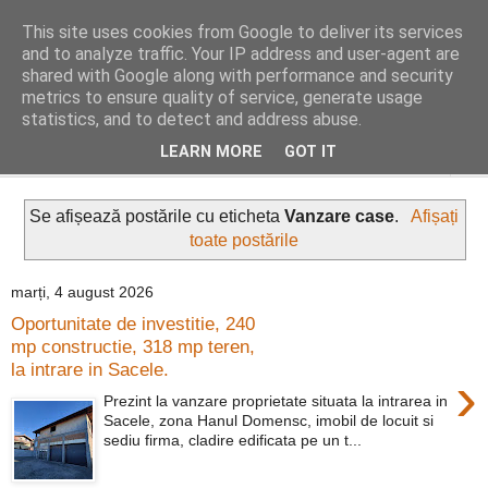
This site uses cookies from Google to deliver its services
Distinct Imobiliare
and to analyze traffic. Your IP address and user-agent are
shared with Google along with performance and security
metrics to ensure quality of service, generate usage
Adrian Cocis 0742 129 909 ; Vasile Baciu 0768 440 185
statistics, and to detect and address abuse.
LEARN MORE
GOT IT
▼
Se afișează postările cu eticheta
Vanzare case
.
Afișați
toate postările
marți, 4 august 2026
Oportunitate de investitie, 240
mp constructie, 318 mp teren,
la intrare in Sacele.
›
Prezint la vanzare proprietate situata la intrarea in
Sacele, zona Hanul Domensc, imobil de locuit si
sediu firma, cladire edificata pe un t...