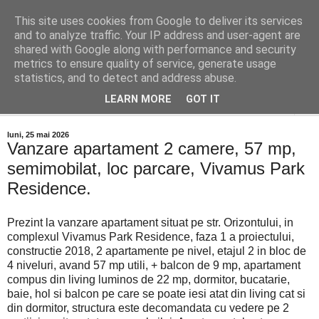
This site uses cookies from Google to deliver its services
Distinct Imobiliare
and to analyze traffic. Your IP address and user-agent are
shared with Google along with performance and security
metrics to ensure quality of service, generate usage
Adrian Cocis 0742 129 909 ; Vasile Baciu 0768 440 185
statistics, and to detect and address abuse.
LEARN MORE
GOT IT
▼
luni, 25 mai 2026
Vanzare apartament 2 camere, 57 mp,
semimobilat, loc parcare, Vivamus Park
Residence.
Prezint la vanzare apartament situat pe str. Orizontului, in
complexul Vivamus Park Residence, faza 1 a proiectului,
constructie 2018, 2 apartamente pe nivel, etajul 2 in bloc de
4 niveluri, avand 57 mp utili, + balcon de 9 mp, apartament
compus din living luminos de 22 mp, dormitor, bucatarie,
baie, hol si balcon pe care se poate iesi atat din living cat si
din dormitor, structura este decomandata cu vedere pe 2