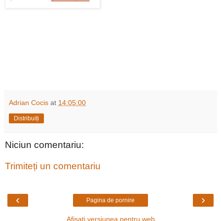
Adrian Cocis
at
14:05:00
Distribuiți
Niciun comentariu:
Trimiteți un comentariu
‹
›
Pagina de pornire
Afișați versiunea pentru web