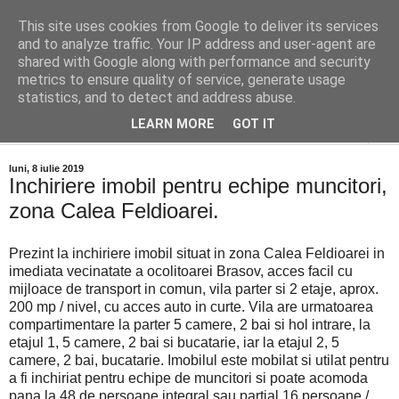
This site uses cookies from Google to deliver its services
Distinct Imobiliare
and to analyze traffic. Your IP address and user-agent are
shared with Google along with performance and security
metrics to ensure quality of service, generate usage
Adrian Cocis 0742 129 909 ; Vasile Baciu 0768 440 185
statistics, and to detect and address abuse.
LEARN MORE
GOT IT
▼
luni, 8 iulie 2019
Inchiriere imobil pentru echipe muncitori,
zona Calea Feldioarei.
Prezint la inchiriere imobil situat in zona Calea Feldioarei in
imediata vecinatate a ocolitoarei Brasov, acces facil cu
mijloace de transport in comun, vila parter si 2 etaje, aprox.
200 mp / nivel, cu acces auto in curte. Vila are urmatoarea
compartimentare la parter 5 camere, 2 bai si hol intrare, la
etajul 1, 5 camere, 2 bai si bucatarie, iar la etajul 2, 5
camere, 2 bai, bucatarie. Imobilul este mobilat si utilat pentru
a fi inchiriat pentru echipe de muncitori si poate acomoda
pana la 48 de persoane integral sau partial 16 persoane /