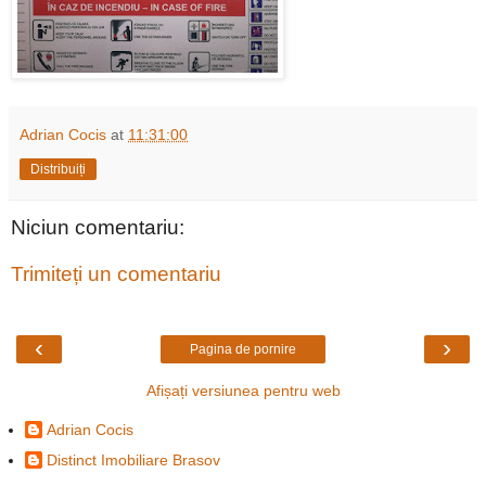
Adrian Cocis
at
11:31:00
Distribuiți
Niciun comentariu:
Trimiteți un comentariu
‹
›
Pagina de pornire
Afișați versiunea pentru web
Adrian Cocis
Distinct Imobiliare Brasov