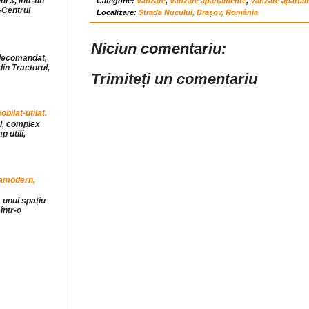
ul 3, intr-un
Categorie:
Vanzare
,
Vanzare apartamente
,
Vanzare aparta
-Centrul
Localizare:
Strada Nucului, Brașov, România
Niciun comentariu:
idecomandat,
din Tractorul,
Trimiteți un comentariu
ilat-utilat.
ul, complex
 utili,
tramodern,
 unui spațiu
într-o