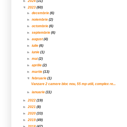
►
2024
(31)
▼
2023
(60)
►
decembrie
(6)
►
noiembrie
(2)
►
octombrie
(6)
►
septembrie
(6)
►
august
(4)
►
iulie
(6)
►
iunie
(1)
►
mai
(2)
►
aprilie
(2)
►
martie
(13)
▼
februarie
(1)
Vanzare 2 camere bloc nou, 55 mp utili, complex re...
►
ianuarie
(11)
►
2022
(19)
►
2021
(8)
►
2020
(33)
►
2019
(49)
►
2018
(47)