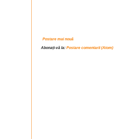
Postare mai nouă
Abonați-vă la:
Postare comentarii (Atom)