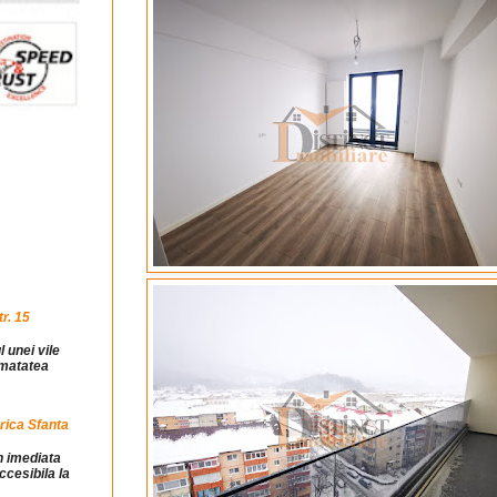
r. 15
l unei vile
jumatatea
rica Sfanta
in imediata
ccesibila la