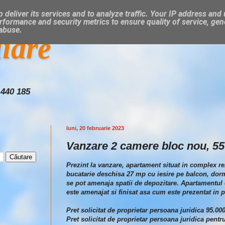
 deliver its services and to analyze traffic. Your IP address and
rformance and security metrics to ensure quality of service, ge
 abuse.
liare
 440 185
luni, 20 februarie 2023
Vanzare 2 camere bloc nou, 55 
Prezint la vanzare, apartament situat in complex r
bucatarie deschisa 27 mp cu iesire pe balcon, dorm
se pot amenaja spatii de depozitare. Apartamentul e
este amenajat si finisat asa cum este prezentat in po
Pret solicitat de proprietar persoana juridica 95.0
Pret solicitat de proprietar persoana juridica pent