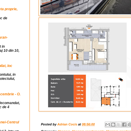
ta proprie,
oc de
aran-
 in
j 10 din 10,
at, loc
ntului, in
iectului,
cembrie - O.
idecomandat,
c de 4
mnei-Centrul
Posted by
Adrian Cocis
at
08:56:00