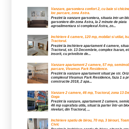
Vanzare, garsoniera confort 2, cu baie si chicine
loc parcare, zona Astra.
Prezint la vanzare garsoniera, situata intr-un bl
garsoniere din zona Astra, la 2 minute de piata
agroalimentara si complexul Astra, zo...
Inchiriere 4 camere, 120 mp, mobilat si utilat, Is
Tractorul.
Prezint la inchiriere apartament 4 camere, situat
Tractorul, str. 13 Decembrie, complex Isaran, eta
insorit, cu priveliste de...
Vanzare apartament 2 camere, 57 mp, semimobil
parcare, Vivamus Park Residence.
Prezint la vanzare apartament situat pe str. Orizo
complexul Vivamus Park Residence, faza 1 a pro
constructie 2018, 2 apa...
Vanzare 2 camere, 46 mp, Tractorul, zona 13 De
Goga
Prezint la vanzare, apartament 2 camere, sem
46 mp suprafata utila, situat la parter într-un blo
niveluri, din Tractorul, ...
Inchiriere spatiu de birou, 70 mp, 3 birouri, Toa
Civic