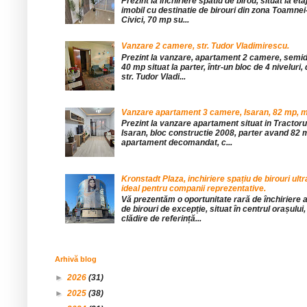
Prezint la inchiriere spatiu de birou, situat la etaj
imobil cu destinatie de birouri din zona Toamnei
Civici, 70 mp su...
Vanzare 2 camere, str. Tudor Vladimirescu.
Prezint la vanzare, apartament 2 camere, sem
40 mp situat la parter, într-un bloc de 4 niveluri, 
str. Tudor Vladi...
Vanzare apartament 3 camere, Isaran, 82 mp, mob
Prezint la vanzare apartament situat in Tractor
Isaran, bloc constructie 2008, parter avand 82 mp
apartament decomandat, c...
Kronstadt Plaza, inchiriere spațiu de birouri ul
ideal pentru companii reprezentative.
Vă prezentăm o oportunitate rară de închiriere a
de birouri de excepție, situat în centrul orașului, 
clădire de referință...
Arhivă blog
►
2026
(31)
►
2025
(38)