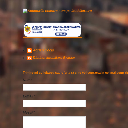
Adrian Cocis
Distinct Imobiliare Brasov
Trimite-mi solicitarea sau oferta ta si te voi contacta in cel mai scurt t
Nume
E-mail
*
Mesaj
*