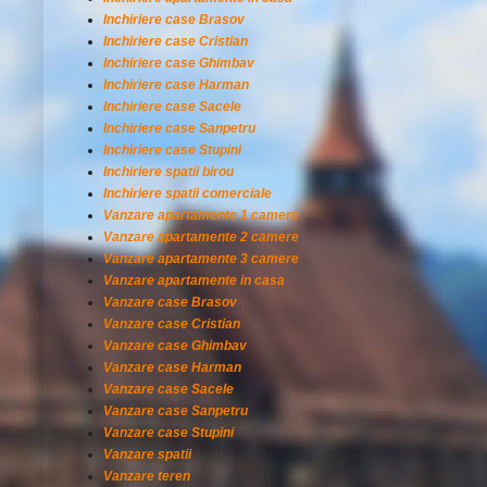
Inchiriere case Brasov
Inchiriere case Cristian
Inchiriere case Ghimbav
Inchiriere case Harman
Inchiriere case Sacele
Inchiriere case Sanpetru
Inchiriere case Stupini
Inchiriere spatii birou
Inchiriere spatii comerciale
Vanzare apartamente 1 camere
Vanzare apartamente 2 camere
Vanzare apartamente 3 camere
Vanzare apartamente in casa
Vanzare case Brasov
Vanzare case Cristian
Vanzare case Ghimbav
Vanzare case Harman
Vanzare case Sacele
Vanzare case Sanpetru
Vanzare case Stupini
Vanzare spatii
Vanzare teren