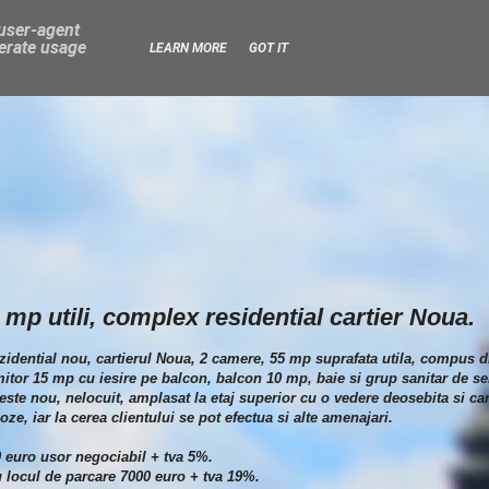
 user-agent
nerate usage
LEARN MORE
GOT IT
mp utili, complex residential cartier Noua.
ezidential nou, cartierul Noua, 2 camere, 55 mp suprafata utila, compus 
itor 15 mp cu iesire pe balcon, balcon 10 mp, baie si grup sanitar de se
ste nou, nelocuit, amplasat la etaj superior cu o vedere deosebita si car
ze, iar la cerea clientului se pot efectua si alte amenajari.
00 euro usor negociabil + tva 5%.
ru locul de parcare 7000 euro + tva 19%.