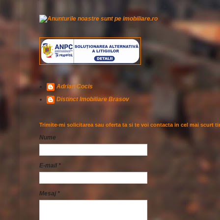
Adrian Cocis
Distinct Imobiliare Brasov
Trimite-mi solicitarea sau oferta ta si te voi contacta in cel mai scurt t
Nume
E-mail
*
Mesaj
*