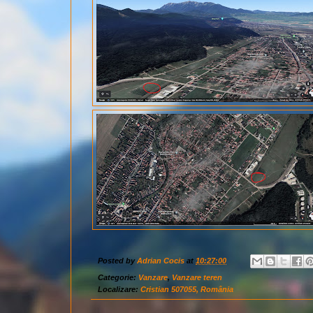
Posted by
Adrian Cocis
at
10:27:00
Categorie:
Vanzare
,
Vanzare teren
Localizare:
Cristian 507055, România