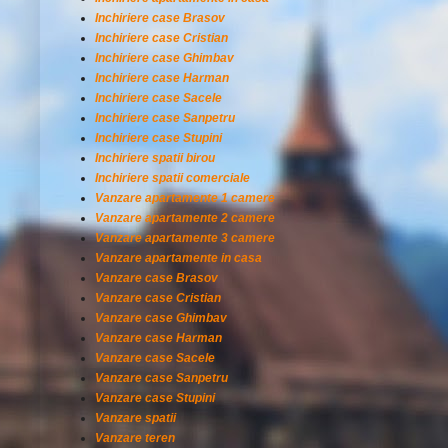
Inchiriere case Brasov
Inchiriere case Cristian
Inchiriere case Ghimbav
Inchiriere case Harman
Inchiriere case Sacele
Inchiriere case Sanpetru
Inchiriere case Stupini
Inchiriere spatii birou
Inchiriere spatii comerciale
Vanzare apartamente 1 camere
Vanzare apartamente 2 camere
Vanzare apartamente 3 camere
Vanzare apartamente in casa
Vanzare case Brasov
Vanzare case Cristian
Vanzare case Ghimbav
Vanzare case Harman
Vanzare case Sacele
Vanzare case Sanpetru
Vanzare case Stupini
Vanzare spatii
Vanzare teren