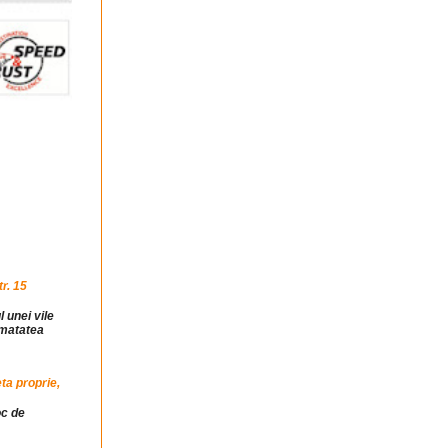
r. 15
l unei vile
jumatatea
ta proprie,
oc de