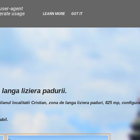
 user-agent
nerate usage
LEARN MORE
GOT IT
langa liziera padurii.
vilanul localitatii Cristian, zona de langa liziera paduri, 825 mp, configur
abil.