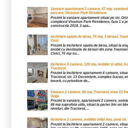
Vanzare apartament 2 camere, 57 mp, semimobil
parcare, Vivamus Park Residence.
Prezint la vanzare apartament situat pe str. Orizo
complexul Vivamus Park Residence, faza 1 a pro
constructie 2018, 2 apa...
Inchiriere spatiu de birou, 70 mp, 3 birouri, Toa
Civic
Prezint la inchiriere spatiu de birou, situat la etaj
imobil cu destinatie de birouri din zona Toamnei
Civici, 70 mp su...
Inchiriere 4 camere, 120 mp, mobilat si utilat, Is
Tractorul.
Prezint la inchiriere apartament 4 camere, situat
Tractorul, str. 13 Decembrie, complex Isaran, eta
insorit, cu priveliste de...
Vanzare 2 camere, 46 mp, Tractorul, zona 13 De
Goga
Prezint la vanzare, apartament 2 camere, sem
46 mp suprafata utila, situat la parter într-un blo
niveluri, din Tractorul, ...
Inchiriere 2 camere, mobilat utilat nou, zona str.
Prezint la închiriere apartament 2 camere, situat 