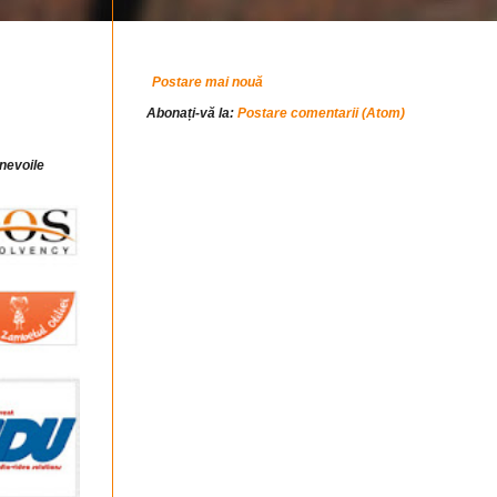
Postare mai nouă
Abonați-vă la:
Postare comentarii (Atom)
 nevoile