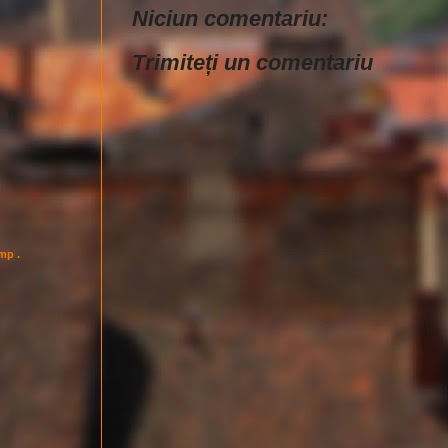
Niciun comentariu:
Trimiteți un comentariu
imp .