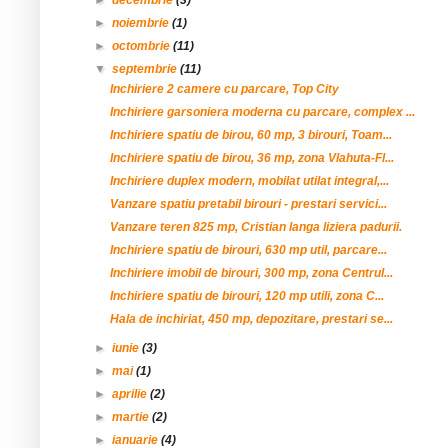
►
decembrie
(3)
►
noiembrie
(1)
►
octombrie
(11)
▼
septembrie
(11)
Inchiriere 2 camere cu parcare, Top City
Inchiriere garsoniera moderna cu parcare, complex ...
Inchiriere spatiu de birou, 60 mp, 3 birouri, Toam...
Inchiriere spatiu de birou, 36 mp, zona Vlahuta-Fl...
Inchiriere duplex modern, mobilat utilat integral,...
Vanzare spatiu pretabil birouri - prestari servici...
Vanzare teren 825 mp, Cristian langa liziera padurii.
Inchiriere spatiu de birouri, 630 mp util, parcare...
Inchiriere imobil de birouri, 300 mp, zona Centrul...
Inchiriere spatiu de birouri, 120 mp utili, zona C...
Hala de inchiriat, 450 mp, depozitare, prestari se...
►
iunie
(3)
►
mai
(1)
►
aprilie
(2)
►
martie
(2)
►
ianuarie
(4)