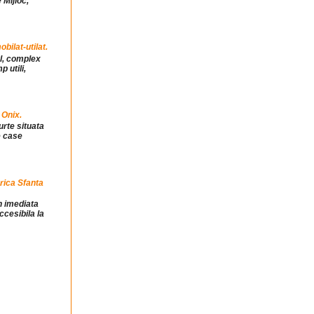
 Mijloc,
ilat-utilat.
ul, complex
 utili,
 Onix.
urte situata
e case
rica Sfanta
in imediata
ccesibila la