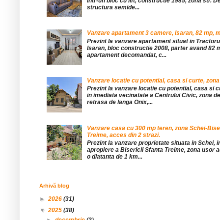
într-un bloc cu lift, constructie 1985, zona str. De
structura semide...
Vanzare apartament 3 camere, Isaran, 82 mp, mob
Prezint la vanzare apartament situat in Tractor
Isaran, bloc constructie 2008, parter avand 82 mp
apartament decomandat, c...
Vanzare locatie cu potential, casa si curte, zona
Prezint la vanzare locatie cu potential, casa si c
in imediata vecinatate a Centrului Civic, zona d
retrasa de langa Onix,...
Vanzare casa cu 300 mp teren, zona Schei-Bise
Treime, acces din 2 strazi.
Prezint la vanzare proprietate situata in Schei, 
apropiere a Bisericii Sfanta Treime, zona usor a
o diatanta de 1 km...
Arhivă blog
►
2026
(31)
▼
2025
(38)