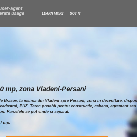
 user-agent
nerate usage
LEARN MORE
GOT IT
50 mp, zona Vladeni-Persani
 de Brasov, la iesirea din Vladeni spre Persani, zona in dezvoltare, dispon
cadastral, PUZ. Teren pretabil pentru constructie, cabana, agrement sau i
fon. Parcelele se pot vinde si separat.
 / mp.