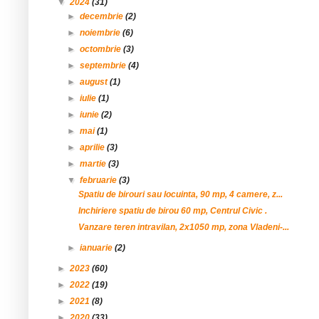
▼
2024
(31)
►
decembrie
(2)
►
noiembrie
(6)
►
octombrie
(3)
►
septembrie
(4)
►
august
(1)
►
iulie
(1)
►
iunie
(2)
►
mai
(1)
►
aprilie
(3)
►
martie
(3)
▼
februarie
(3)
Spatiu de birouri sau locuinta, 90 mp, 4 camere, z...
Inchiriere spatiu de birou 60 mp, Centrul Civic .
Vanzare teren intravilan, 2x1050 mp, zona Vladeni-...
►
ianuarie
(2)
►
2023
(60)
►
2022
(19)
►
2021
(8)
►
2020
(33)