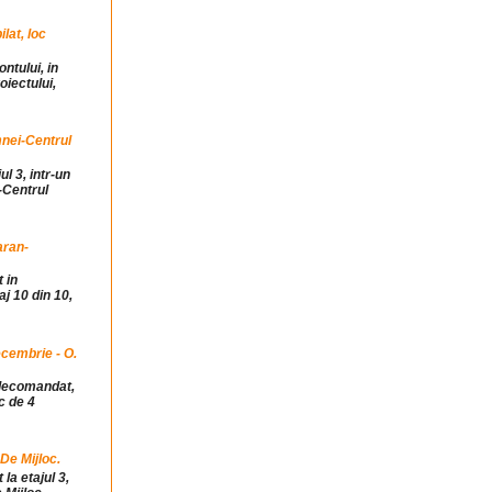
at, loc
ntului, in
iectului,
mnei-Centrul
ul 3, intr-un
-Centrul
aran-
 in
j 10 din 10,
cembrie - O.
idecomandat,
c de 4
 De Mijloc.
la etajul 3,