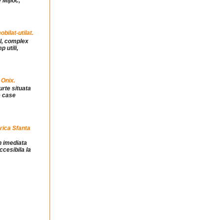
 Mijloc,
ilat-utilat.
ul, complex
 utili,
 Onix.
urte situata
e case
rica Sfanta
in imediata
ccesibila la