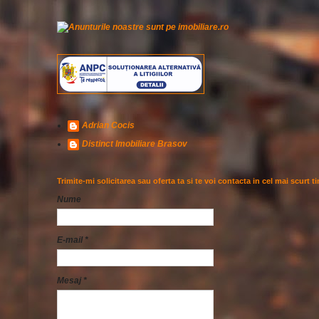
Adrian Cocis
Distinct Imobiliare Brasov
Trimite-mi solicitarea sau oferta ta si te voi contacta in cel mai scurt t
Nume
E-mail
*
Mesaj
*