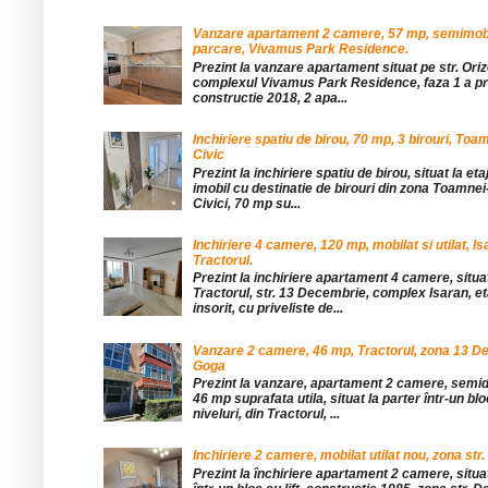
Vanzare apartament 2 camere, 57 mp, semimobil
parcare, Vivamus Park Residence.
Prezint la vanzare apartament situat pe str. Orizo
complexul Vivamus Park Residence, faza 1 a pro
constructie 2018, 2 apa...
Inchiriere spatiu de birou, 70 mp, 3 birouri, Toa
Civic
Prezint la inchiriere spatiu de birou, situat la etaj
imobil cu destinatie de birouri din zona Toamnei
Civici, 70 mp su...
Inchiriere 4 camere, 120 mp, mobilat si utilat, Is
Tractorul.
Prezint la inchiriere apartament 4 camere, situat
Tractorul, str. 13 Decembrie, complex Isaran, eta
insorit, cu priveliste de...
Vanzare 2 camere, 46 mp, Tractorul, zona 13 De
Goga
Prezint la vanzare, apartament 2 camere, sem
46 mp suprafata utila, situat la parter într-un blo
niveluri, din Tractorul, ...
Inchiriere 2 camere, mobilat utilat nou, zona str.
Prezint la închiriere apartament 2 camere, situat 