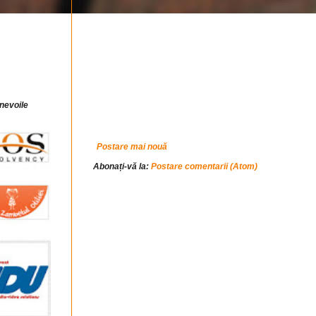
 nevoile
Postare mai nouă
Abonați-vă la:
Postare comentarii (Atom)