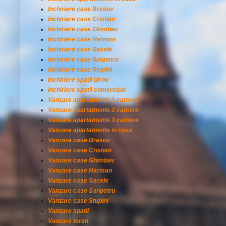
Inchiriere case Brasov
Inchiriere case Cristian
Inchiriere case Ghimbav
Inchiriere case Harman
Inchiriere case Sacele
Inchiriere case Sanpetru
Inchiriere case Stupini
Inchiriere spatii birou
Inchiriere spatii comerciale
Vanzare apartamente 1 camere
Vanzare apartamente 2 camere
Vanzare apartamente 3 camere
Vanzare apartamente in casa
Vanzare case Brasov
Vanzare case Cristian
Vanzare case Ghimbav
Vanzare case Harman
Vanzare case Sacele
Vanzare case Sanpetru
Vanzare case Stupini
Vanzare spatii
Vanzare teren