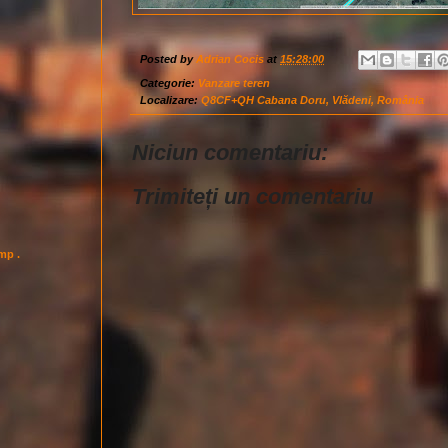
Posted by
Adrian Cocis
at
15:28:00
Categorie:
Vanzare teren
Localizare:
Q8CF+QH Cabana Doru, Vlădeni, România
Niciun comentariu:
Trimiteți un comentariu
imp .