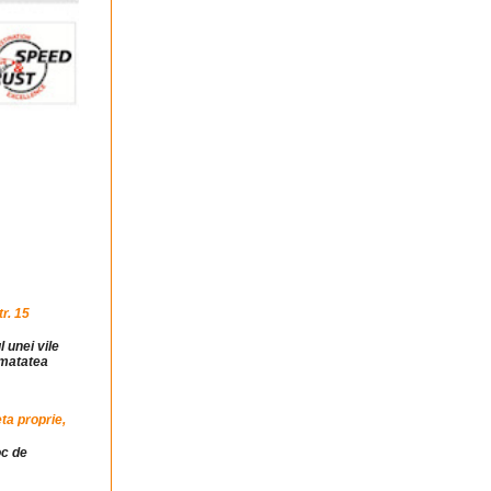
r. 15
l unei vile
jumatatea
ta proprie,
oc de