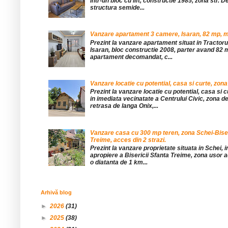
într-un bloc cu lift, constructie 1985, zona str. De
structura semide...
Vanzare apartament 3 camere, Isaran, 82 mp, mob
Prezint la vanzare apartament situat in Tractor
Isaran, bloc constructie 2008, parter avand 82 mp
apartament decomandat, c...
Vanzare locatie cu potential, casa si curte, zona
Prezint la vanzare locatie cu potential, casa si c
in imediata vecinatate a Centrului Civic, zona d
retrasa de langa Onix,...
Vanzare casa cu 300 mp teren, zona Schei-Bise
Treime, acces din 2 strazi.
Prezint la vanzare proprietate situata in Schei, 
apropiere a Bisericii Sfanta Treime, zona usor a
o diatanta de 1 km...
Arhivă blog
►
2026
(31)
►
2025
(38)