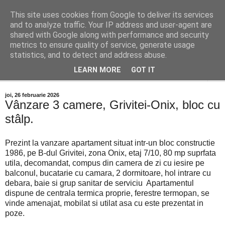
This site uses cookies from Google to deliver its services
Distinct Imobiliare
and to analyze traffic. Your IP address and user-agent are
shared with Google along with performance and security
metrics to ensure quality of service, generate usage
Adrian Cocis 0742 129 909 ; Vasile Baciu 0768 440 185
statistics, and to detect and address abuse.
LEARN MORE
GOT IT
▼
joi, 26 februarie 2026
Vânzare 3 camere, Grivitei-Onix, bloc cu
stâlp.
Prezint la vanzare apartament situat intr-un bloc constructie
1986, pe B-dul Grivitei, zona Onix, etaj 7/10, 80 mp suprfata
utila, decomandat, compus din camera de zi cu iesire pe
balconul, bucatarie cu camara, 2 dormitoare, hol intrare cu
debara, baie si grup sanitar de serviciu Apartamentul
dispune de centrala termica proprie, ferestre termopan, se
vinde amenajat, mobilat si utilat asa cu este prezentat in
poze.