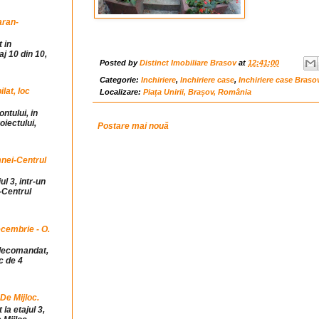
aran-
 in
j 10 din 10,
Posted by
Distinct Imobiliare Brasov
at
12:41:00
Categorie:
Inchiriere
,
Inchiriere case
,
Inchiriere case Braso
at, loc
Localizare:
Piața Unirii, Brașov, România
ntului, in
iectului,
Postare mai nouă
mnei-Centrul
ul 3, intr-un
-Centrul
cembrie - O.
idecomandat,
c de 4
 De Mijloc.
la etajul 3,