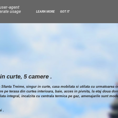
 user-agent
nerate usage
LEARN MORE
GOT IT
in curte, 5 camere .
a Sfanta Treime, singur in curte, casa mobilata si utilata cu urmatoarea 
e pe terasa din curtea interioara, baie, acces in pivnita, la etaj doua dorm
ata integral, incalzita cu centrala termica pe gaz, amenajarile sunt mod
i .