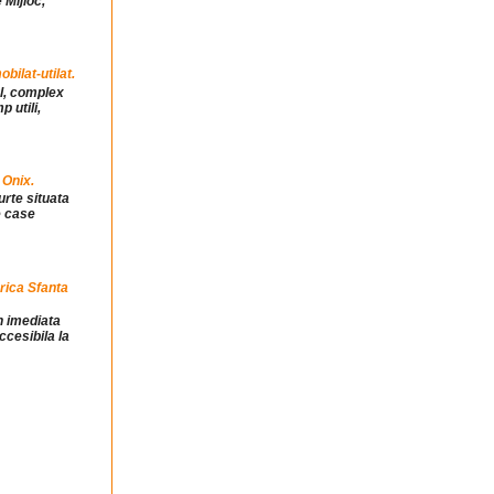
 Mijloc,
ilat-utilat.
ul, complex
 utili,
 Onix.
urte situata
e case
rica Sfanta
in imediata
ccesibila la