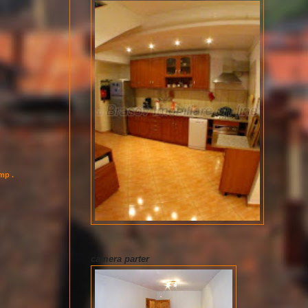
imp .
camera parter