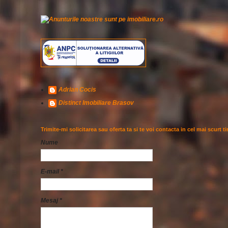
Adrian Cocis
Distinct Imobiliare Brasov
Trimite-mi solicitarea sau oferta ta si te voi contacta in cel mai scurt t
Nume
E-mail
*
Mesaj
*