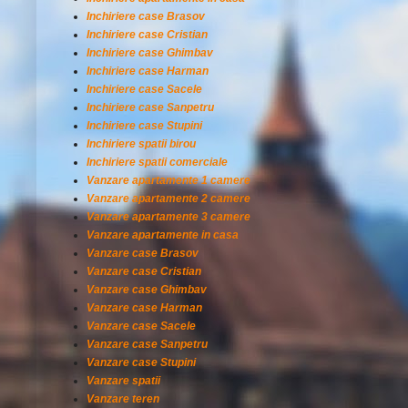
Inchiriere case Brasov
Inchiriere case Cristian
Inchiriere case Ghimbav
Inchiriere case Harman
Inchiriere case Sacele
Inchiriere case Sanpetru
Inchiriere case Stupini
Inchiriere spatii birou
Inchiriere spatii comerciale
Vanzare apartamente 1 camere
Vanzare apartamente 2 camere
Vanzare apartamente 3 camere
Vanzare apartamente in casa
Vanzare case Brasov
Vanzare case Cristian
Vanzare case Ghimbav
Vanzare case Harman
Vanzare case Sacele
Vanzare case Sanpetru
Vanzare case Stupini
Vanzare spatii
Vanzare teren