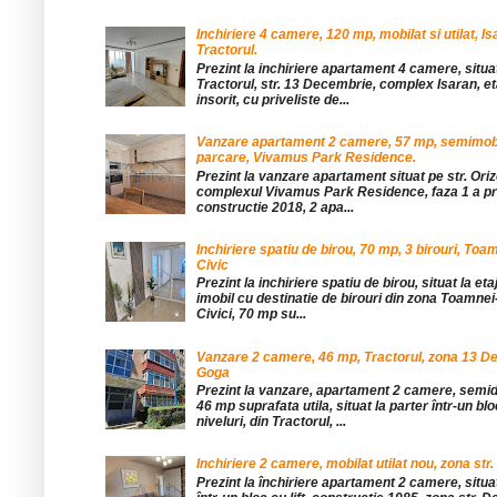
Inchiriere 4 camere, 120 mp, mobilat si utilat, Is
Tractorul.
Prezint la inchiriere apartament 4 camere, situat
Tractorul, str. 13 Decembrie, complex Isaran, eta
insorit, cu priveliste de...
Vanzare apartament 2 camere, 57 mp, semimobil
parcare, Vivamus Park Residence.
Prezint la vanzare apartament situat pe str. Orizo
complexul Vivamus Park Residence, faza 1 a pro
constructie 2018, 2 apa...
Inchiriere spatiu de birou, 70 mp, 3 birouri, Toa
Civic
Prezint la inchiriere spatiu de birou, situat la etaj
imobil cu destinatie de birouri din zona Toamnei
Civici, 70 mp su...
Vanzare 2 camere, 46 mp, Tractorul, zona 13 De
Goga
Prezint la vanzare, apartament 2 camere, sem
46 mp suprafata utila, situat la parter într-un blo
niveluri, din Tractorul, ...
Inchiriere 2 camere, mobilat utilat nou, zona str.
Prezint la închiriere apartament 2 camere, situat 