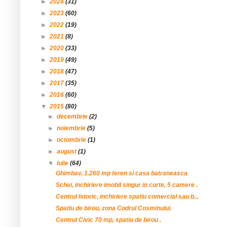
►
2024
(31)
►
2023
(60)
►
2022
(19)
►
2021
(8)
►
2020
(33)
►
2019
(49)
►
2018
(47)
►
2017
(35)
►
2016
(60)
▼
2015
(80)
►
decembrie
(2)
►
noiembrie
(5)
►
octombrie
(1)
►
august
(1)
▼
iulie
(64)
Ghimbav, 1.260 mp teren si casa batraneasca
Schei, inchiriere imobil singur in curte, 5 camere .
Centrul Istoric, inchiriere spatiu comercial sau b...
Spatiu de birou, zona Codrul Cosminului.
Centrul Civic 70 mp, spatiu de birou .