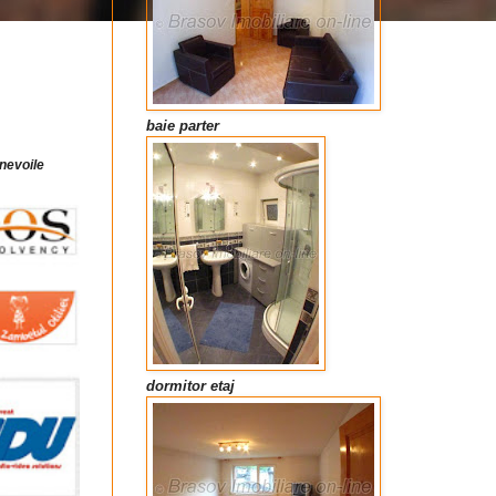
baie parter
 nevoile
dormitor etaj