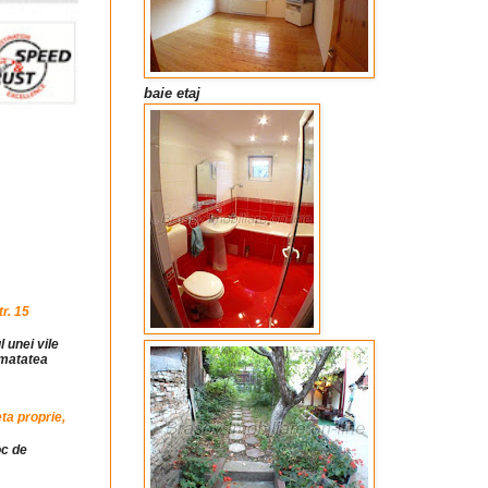
baie etaj
r. 15
l unei vile
jumatatea
ta proprie,
oc de