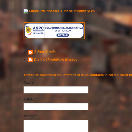
Adrian Cocis
Distinct Imobiliare Brasov
Trimite-mi solicitarea sau oferta ta si te voi contacta in cel mai scurt t
Nume
E-mail
*
Mesaj
*