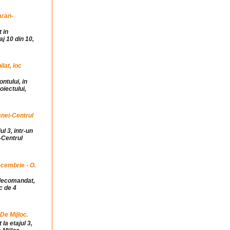
aran-
 in
j 10 din 10,
at, loc
ntului, in
iectului,
mnei-Centrul
ul 3, intr-un
-Centrul
cembrie - O.
idecomandat,
c de 4
 De Mijloc.
la etajul 3,