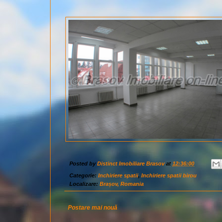
Posted by
Distinct Imobiliare Brasov
at
12:36:00
Categorie:
Inchiriere spatii
,
Inchiriere spatii birou
Localizare:
Brașov, Romania
Postare mai nouă