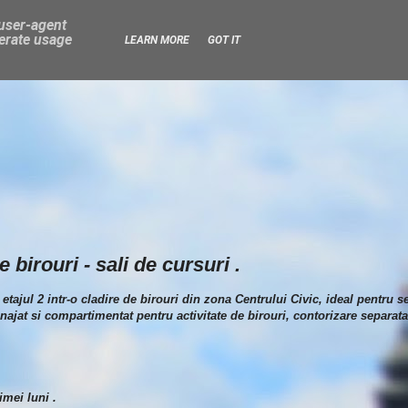
 user-agent
nerate usage
LEARN MORE
GOT IT
 birouri - sali de cursuri .
 etajul 2 intr-o cladire de birouri din zona Centrului Civic, ideal pentru
menajat si compartimentat pentru activitate de birouri, contorizare separat
imei luni .