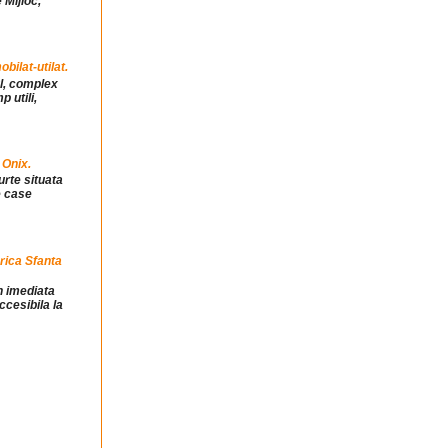
 Mijloc,
ilat-utilat.
ul, complex
 utili,
 Onix.
urte situata
e case
rica Sfanta
in imediata
ccesibila la