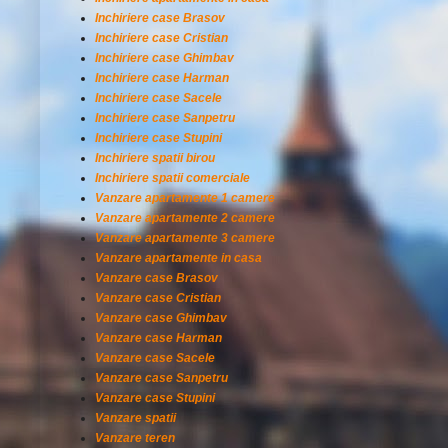
Inchiriere case Brasov
Inchiriere case Cristian
Inchiriere case Ghimbav
Inchiriere case Harman
Inchiriere case Sacele
Inchiriere case Sanpetru
Inchiriere case Stupini
Inchiriere spatii birou
Inchiriere spatii comerciale
Vanzare apartamente 1 camere
Vanzare apartamente 2 camere
Vanzare apartamente 3 camere
Vanzare apartamente in casa
Vanzare case Brasov
Vanzare case Cristian
Vanzare case Ghimbav
Vanzare case Harman
Vanzare case Sacele
Vanzare case Sanpetru
Vanzare case Stupini
Vanzare spatii
Vanzare teren