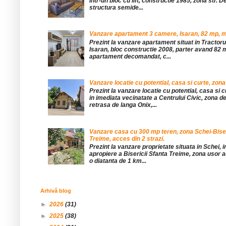
într-un bloc cu lift, constructie 1985, zona str. De
structura semide...
Vanzare apartament 3 camere, Isaran, 82 mp, mob
Prezint la vanzare apartament situat in Tractor
Isaran, bloc constructie 2008, parter avand 82 mp
apartament decomandat, c...
Vanzare locatie cu potential, casa si curte, zona
Prezint la vanzare locatie cu potential, casa si c
in imediata vecinatate a Centrului Civic, zona d
retrasa de langa Onix,...
Vanzare casa cu 300 mp teren, zona Schei-Bise
Treime, acces din 2 strazi.
Prezint la vanzare proprietate situata in Schei, 
apropiere a Bisericii Sfanta Treime, zona usor a
o diatanta de 1 km...
Arhivă blog
►
2026
(31)
►
2025
(38)