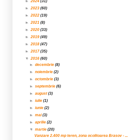
►
2024
(31)
►
2023
(60)
►
2022
(19)
►
2021
(8)
►
2020
(33)
►
2019
(49)
►
2018
(47)
►
2017
(35)
▼
2016
(60)
►
decembrie
(8)
►
noiembrie
(2)
►
octombrie
(3)
►
septembrie
(6)
►
august
(3)
►
iulie
(1)
►
iunie
(2)
►
mai
(3)
►
aprilie
(2)
▼
martie
(20)
Vanzare 2.400 mp teren, zona ocolitoarea Brasov - ...