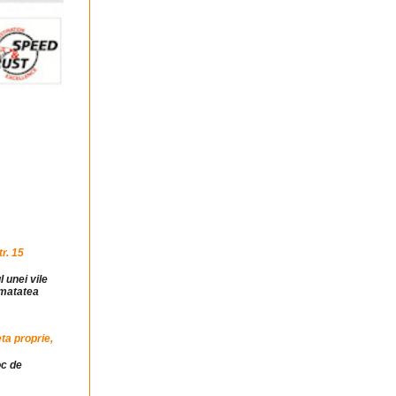
r. 15
l unei vile
jumatatea
ta proprie,
oc de