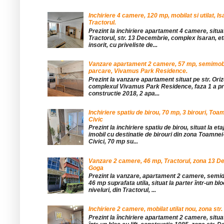
Inchiriere 4 camere, 120 mp, mobilat si utilat, Is
Tractorul.
Prezint la inchiriere apartament 4 camere, situat
Tractorul, str. 13 Decembrie, complex Isaran, eta
insorit, cu priveliste de...
Vanzare apartament 2 camere, 57 mp, semimobil
parcare, Vivamus Park Residence.
Prezint la vanzare apartament situat pe str. Orizo
complexul Vivamus Park Residence, faza 1 a pro
constructie 2018, 2 apa...
Inchiriere spatiu de birou, 70 mp, 3 birouri, Toa
Civic
Prezint la inchiriere spatiu de birou, situat la etaj
imobil cu destinatie de birouri din zona Toamnei
Civici, 70 mp su...
Vanzare 2 camere, 46 mp, Tractorul, zona 13 De
Goga
Prezint la vanzare, apartament 2 camere, sem
46 mp suprafata utila, situat la parter într-un blo
niveluri, din Tractorul, ...
Inchiriere 2 camere, mobilat utilat nou, zona str.
Prezint la închiriere apartament 2 camere, situat 