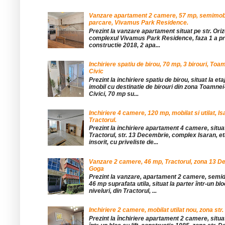
Vanzare apartament 2 camere, 57 mp, semimobil
parcare, Vivamus Park Residence.
Prezint la vanzare apartament situat pe str. Orizo
complexul Vivamus Park Residence, faza 1 a pro
constructie 2018, 2 apa...
Inchiriere spatiu de birou, 70 mp, 3 birouri, Toa
Civic
Prezint la inchiriere spatiu de birou, situat la etaj
imobil cu destinatie de birouri din zona Toamnei
Civici, 70 mp su...
Inchiriere 4 camere, 120 mp, mobilat si utilat, Is
Tractorul.
Prezint la inchiriere apartament 4 camere, situat
Tractorul, str. 13 Decembrie, complex Isaran, eta
insorit, cu priveliste de...
Vanzare 2 camere, 46 mp, Tractorul, zona 13 De
Goga
Prezint la vanzare, apartament 2 camere, sem
46 mp suprafata utila, situat la parter într-un blo
niveluri, din Tractorul, ...
Inchiriere 2 camere, mobilat utilat nou, zona str.
Prezint la închiriere apartament 2 camere, situat 