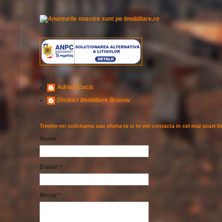
Adrian Cocis
Distinct Imobiliare Brasov
Trimite-mi solicitarea sau oferta ta si te voi contacta in cel mai scurt t
Nume
E-mail
*
Mesaj
*