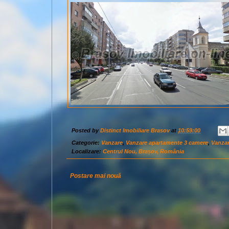
Posted by
Distinct Imobiliare Brasov
at
10:59:00
Categorie:
Vanzare
,
Vanzare apartamente 3 camere
,
Vanzar
Localizare:
Centrul Nou, Brașov, România
Postare mai nouă