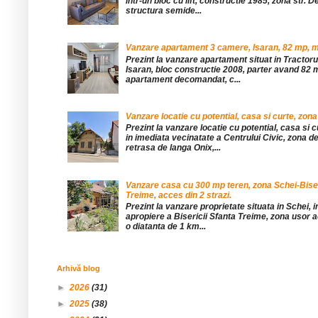
într-un bloc cu lift, constructie 1985, zona str. De
structura semide...
Vanzare apartament 3 camere, Isaran, 82 mp, mob
Prezint la vanzare apartament situat in Tractor
Isaran, bloc constructie 2008, parter avand 82 mp
apartament decomandat, c...
Vanzare locatie cu potential, casa si curte, zona
Prezint la vanzare locatie cu potential, casa si c
in imediata vecinatate a Centrului Civic, zona d
retrasa de langa Onix,...
Vanzare casa cu 300 mp teren, zona Schei-Bise
Treime, acces din 2 strazi.
Prezint la vanzare proprietate situata in Schei, 
apropiere a Bisericii Sfanta Treime, zona usor a
o diatanta de 1 km...
Arhivă blog
►
2026
(31)
►
2025
(38)