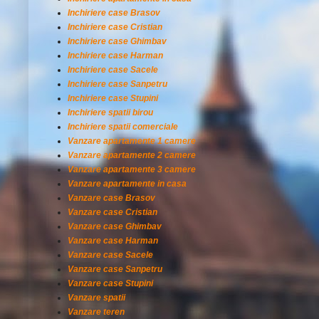
Inchiriere case Brasov
Inchiriere case Cristian
Inchiriere case Ghimbav
Inchiriere case Harman
Inchiriere case Sacele
Inchiriere case Sanpetru
Inchiriere case Stupini
Inchiriere spatii birou
Inchiriere spatii comerciale
Vanzare apartamente 1 camere
Vanzare apartamente 2 camere
Vanzare apartamente 3 camere
Vanzare apartamente in casa
Vanzare case Brasov
Vanzare case Cristian
Vanzare case Ghimbav
Vanzare case Harman
Vanzare case Sacele
Vanzare case Sanpetru
Vanzare case Stupini
Vanzare spatii
Vanzare teren