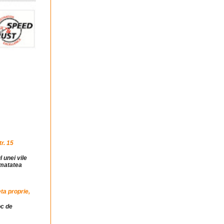
r. 15
l unei vile
jumatatea
ta proprie,
oc de