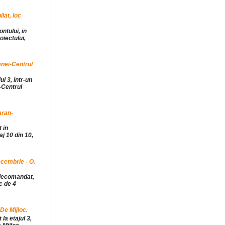
at, loc
ntului, in
iectului,
mnei-Centrul
ul 3, intr-un
-Centrul
aran-
 in
j 10 din 10,
cembrie - O.
idecomandat,
c de 4
 De Mijloc.
la etajul 3,