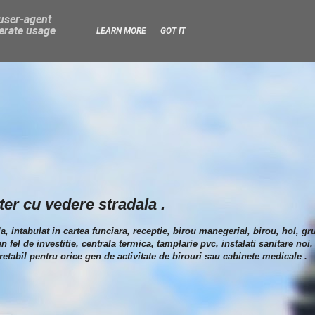
 user-agent
nerate usage
LEARN MORE
GOT IT
ter cu vedere stradala .
, intabulat in cartea funciara, receptie, birou manegerial, birou, hol, gru
fel de investitie, centrala termica, tamplarie pvc, instalati sanitare noi
retabil pentru orice gen de activitate de birouri sau cabinete medicale .