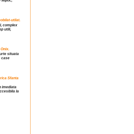
 Mijloc,
ilat-utilat.
ul, complex
 utili,
 Onix.
urte situata
e case
rica Sfanta
in imediata
ccesibila la