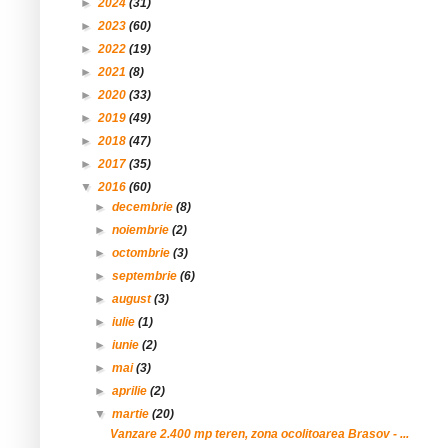
►
2024
(31)
►
2023
(60)
►
2022
(19)
►
2021
(8)
►
2020
(33)
►
2019
(49)
►
2018
(47)
►
2017
(35)
▼
2016
(60)
►
decembrie
(8)
►
noiembrie
(2)
►
octombrie
(3)
►
septembrie
(6)
►
august
(3)
►
iulie
(1)
►
iunie
(2)
►
mai
(3)
►
aprilie
(2)
▼
martie
(20)
Vanzare 2.400 mp teren, zona ocolitoarea Brasov - ...