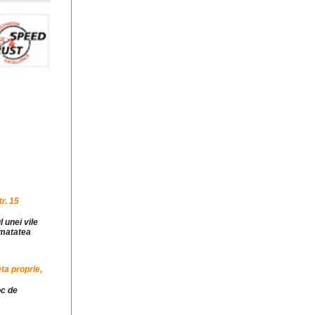
r. 15
l unei vile
jumatatea
ta proprie,
oc de