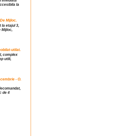
in imediata
ccesibila la
 De Mijloc.
la etajul 3,
 Mijloc,
ilat-utilat.
ul, complex
 utili,
cembrie - O.
idecomandat,
c de 4