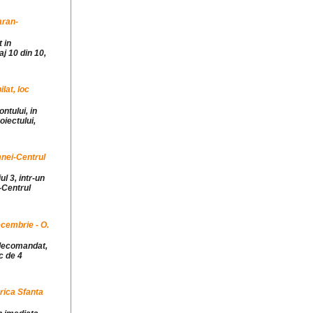
aran-
 in
j 10 din 10,
at, loc
ntului, in
iectului,
mnei-Centrul
ul 3, intr-un
-Centrul
cembrie - O.
idecomandat,
c de 4
rica Sfanta