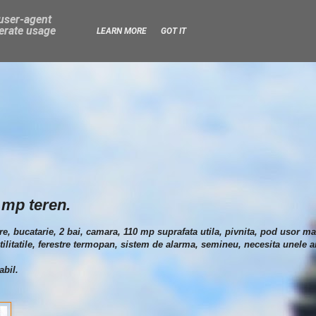
 user-agent
nerate usage
LEARN MORE
GOT IT
 mp teren.
e, bucatarie, 2 bai, camara, 110 mp suprafata utila, pivnita, pod usor ma
ilitatile, ferestre termopan, sistem de alarma, semineu, necesita unele a
abil.