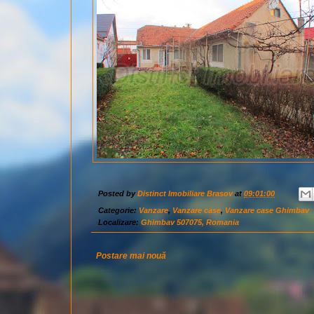
Posted by
Distinct Imobiliare Brasov
at
09:01:00
Categorie:
Vanzare
,
Vanzare case
,
Vanzare case Ghimbav
Localizare:
Ghimbav 507075, Romania
Postare mai nouă