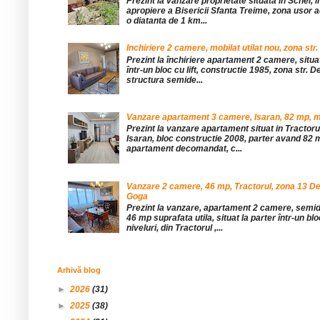
Prezint la vanzare proprietate situata in Schei, 
apropiere a Bisericii Sfanta Treime, zona usor a
o diatanta de 1 km...
Inchiriere 2 camere, mobilat utilat nou, zona str.
Prezint la închiriere apartament 2 camere, situat 
într-un bloc cu lift, constructie 1985, zona str. De
structura semide...
Vanzare apartament 3 camere, Isaran, 82 mp, mob
Prezint la vanzare apartament situat in Tractor
Isaran, bloc constructie 2008, parter avand 82 mp
apartament decomandat, c...
Vanzare 2 camere, 46 mp, Tractorul, zona 13 De
Goga
Prezint la vanzare, apartament 2 camere, sem
46 mp suprafata utila, situat la parter într-un blo
niveluri, din Tractorul ,...
Arhivă blog
►
2026
(31)
►
2025
(38)