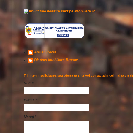
Adrian Cocis
Distinct Imobiliare Brasov
Trimite-mi solicitarea sau oferta ta si te voi contacta in cel mai scurt t
Nume
E-mail
*
Mesaj
*