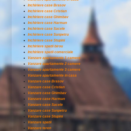
Inchiriere case Brasov
Inchiriere case Cristian
Inchiriere case Ghimbav
Inchiriere case Harman
Inchiriere case Sacele
Inchiriere case Sanpetru
Inchiriere case Stupini
Inchiriere spatii birou
Inchiriere spatii comerciale
Vanzare apartamente 1 camere
Vanzare apartamente 2 camere
Vanzare apartamente 3 camere
Vanzare apartamente in casa
Vanzare case Brasov
Vanzare case Cristian
Vanzare case Ghimbav
Vanzare case Harman
Vanzare case Sacele
Vanzare case Sanpetru
Vanzare case Stupini
Vanzare spatii
Vanzare teren