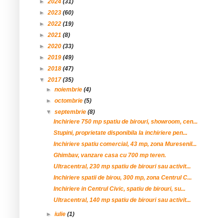
►
2024
(31)
►
2023
(60)
►
2022
(19)
►
2021
(8)
►
2020
(33)
►
2019
(49)
►
2018
(47)
▼
2017
(35)
►
noiembrie
(4)
►
octombrie
(5)
▼
septembrie
(8)
Inchiriere 750 mp spatiu de birouri, showroom, cen...
Stupini, proprietate disponibila la inchiriere pen...
Inchiriere spatiu comercial, 43 mp, zona Muresenil...
Ghimbav, vanzare casa cu 700 mp teren.
Ultracentral, 230 mp spatiu de birouri sau activit...
Inchiriere spatii de birou, 300 mp, zona Centrul C...
Inchiriere in Centrul Civic, spatiu de birouri, su...
Ultracentral, 140 mp spatiu de birouri sau activit...
►
iulie
(1)