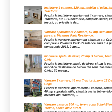
Inchiriere 4 camere, 120 mp, mobilat si utilat, Is
Tractorul.
Prezint la inchiriere apartament 4 camere, situat
Tractorul, str. 13 Decembrie, complex Isaran, eta
insorit, cu priveliste de...
Vanzare apartament 2 camere, 57 mp, semimobil
parcare, Vivamus Park Residence.
Prezint la vanzare apartament situat pe str. Orizo
complexul Vivamus Park Residence, faza 1 a pro
constructie 2018, 2 apa...
Inchiriere spatiu de birou, 70 mp, 3 birouri, Toa
Civic
Prezint la inchiriere spatiu de birou, situat la etaj
imobil cu destinatie de birouri din zona Toamnei
Civici, 70 mp su...
Vanzare 2 camere, 46 mp, Tractorul, zona 13 De
Goga
Prezint la vanzare, apartament 2 camere, sem
46 mp suprafata utila, situat la parter într-un blo
niveluri, din Tractorul, ...
Vanzare casa cu 300 mp teren, zona Schei-Bise
Treime, acces din 2 strazi.