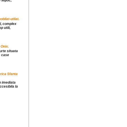
 Mijloc,
ilat-utilat.
ul, complex
 utili,
 Onix.
urte situata
e case
rica Sfanta
in imediata
ccesibila la