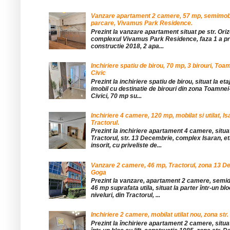
Vanzare apartament 2 camere, 57 mp, semimobil
parcare, Vivamus Park Residence.
Prezint la vanzare apartament situat pe str. Orizo
complexul Vivamus Park Residence, faza 1 a pro
constructie 2018, 2 apa...
Inchiriere spatiu de birou, 70 mp, 3 birouri, Toa
Civic
Prezint la inchiriere spatiu de birou, situat la etaj
imobil cu destinatie de birouri din zona Toamnei
Civici, 70 mp su...
Inchiriere 4 camere, 120 mp, mobilat si utilat, Is
Tractorul.
Prezint la inchiriere apartament 4 camere, situat
Tractorul, str. 13 Decembrie, complex Isaran, eta
insorit, cu priveliste de...
Vanzare 2 camere, 46 mp, Tractorul, zona 13 De
Goga
Prezint la vanzare, apartament 2 camere, sem
46 mp suprafata utila, situat la parter într-un blo
niveluri, din Tractorul, ...
Inchiriere 2 camere, mobilat utilat nou, zona str.
Prezint la închiriere apartament 2 camere, situat 