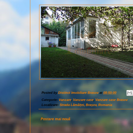
Posted by
Distinct Imobiliare Brasov
at
08:50:00
Categorie:
Vanzare
,
Vanzare case
,
Vanzare case Brasov
Localizare:
Strada Lămâiței, Brașov, Romania
Postare mai nouă