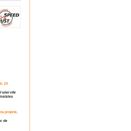
r. 15
l unei vile
jumatatea
ta proprie,
oc de