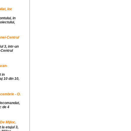
at, loc
ntului, in
iectului,
mnei-Centrul
ul 3, intr-un
-Centrul
aran-
 in
j 10 din 10,
cembrie - O.
idecomandat,
c de 4
 De Mijloc.
la etajul 3,