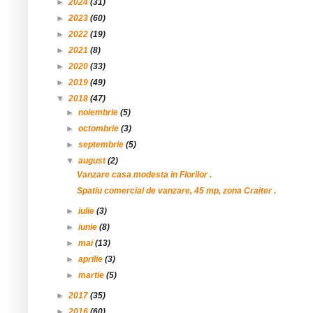
►
2024
(31)
►
2023
(60)
►
2022
(19)
►
2021
(8)
►
2020
(33)
►
2019
(49)
▼
2018
(47)
►
noiembrie
(5)
►
octombrie
(3)
►
septembrie
(5)
▼
august
(2)
Vanzare casa modesta in Florilor .
Spatiu comercial de vanzare, 45 mp, zona Craiter .
►
iulie
(3)
►
iunie
(8)
►
mai
(13)
►
aprilie
(3)
►
martie
(5)
►
2017
(35)
►
2016
(60)