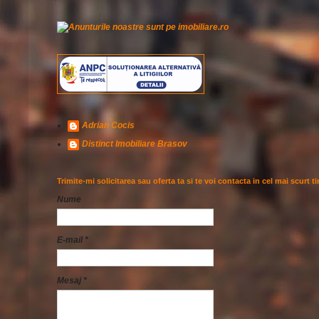
Adrian Cocis
Distinct Imobiliare Brasov
Trimite-mi solicitarea sau oferta ta si te voi contacta in cel mai scurt t
Nume
E-mail
*
Mesaj
*