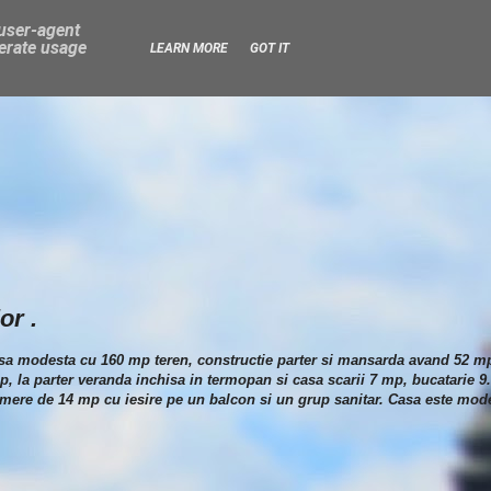
 user-agent
nerate usage
LEARN MORE
GOT IT
or .
, casa modesta cu 160 mp teren, constructie parter si mansarda avand 52 m
mp, la parter veranda inchisa in termopan si casa scarii 7 mp, bucatarie 
mere de 14 mp cu iesire pe un balcon si un grup sanitar. Casa este modes