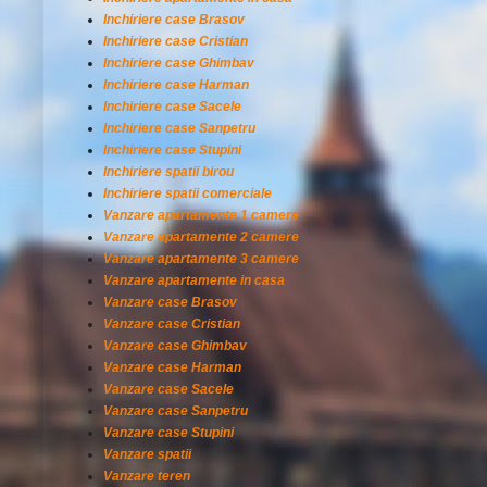
Inchiriere case Brasov
Inchiriere case Cristian
Inchiriere case Ghimbav
Inchiriere case Harman
Inchiriere case Sacele
Inchiriere case Sanpetru
Inchiriere case Stupini
Inchiriere spatii birou
Inchiriere spatii comerciale
Vanzare apartamente 1 camere
Vanzare apartamente 2 camere
Vanzare apartamente 3 camere
Vanzare apartamente in casa
Vanzare case Brasov
Vanzare case Cristian
Vanzare case Ghimbav
Vanzare case Harman
Vanzare case Sacele
Vanzare case Sanpetru
Vanzare case Stupini
Vanzare spatii
Vanzare teren