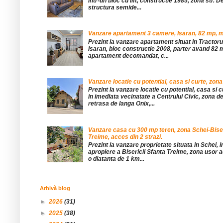
într-un bloc cu lift, constructie 1985, zona str. De
structura semide...
Vanzare apartament 3 camere, Isaran, 82 mp, mob
Prezint la vanzare apartament situat in Tractor
Isaran, bloc constructie 2008, parter avand 82 mp
apartament decomandat, c...
Vanzare locatie cu potential, casa si curte, zona
Prezint la vanzare locatie cu potential, casa si c
in imediata vecinatate a Centrului Civic, zona d
retrasa de langa Onix,...
Vanzare casa cu 300 mp teren, zona Schei-Bise
Treime, acces din 2 strazi.
Prezint la vanzare proprietate situata in Schei, 
apropiere a Bisericii Sfanta Treime, zona usor a
o diatanta de 1 km...
Arhivă blog
►
2026
(31)
►
2025
(38)