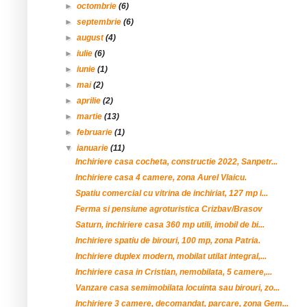
►
octombrie
(6)
►
septembrie
(6)
►
august
(4)
►
iulie
(6)
►
iunie
(1)
►
mai
(2)
►
aprilie
(2)
►
martie
(13)
►
februarie
(1)
▼
ianuarie
(11)
Inchiriere casa cocheta, constructie 2022, Sanpetr...
Inchiriere casa 4 camere, zona Aurel Vlaicu.
Spatiu comercial cu vitrina de inchiriat, 127 mp i...
Ferma si pensiune agroturistica Crizbav/Brasov
Saturn, inchiriere casa 360 mp utili, imobil de bi...
Inchiriere spatiu de birouri, 100 mp, zona Patria.
Inchiriere duplex modern, mobilat utilat integral,...
Inchiriere casa in Cristian, nemobilata, 5 camere,...
Vanzare casa semimobilata locuinta sau birouri, zo...
Inchiriere 3 camere, decomandat, parcare, zona Gem...