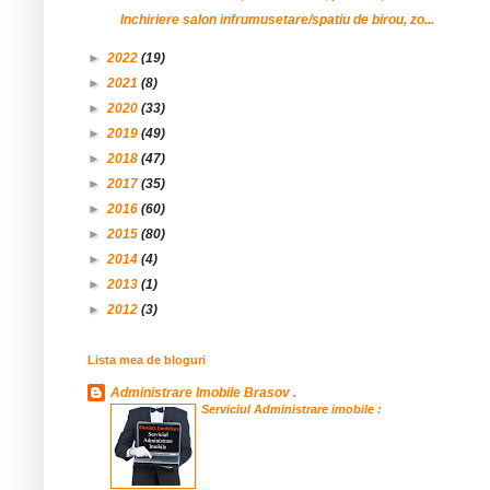
Inchiriere salon infrumusetare/spatiu de birou, zo...
►
2022
(19)
►
2021
(8)
►
2020
(33)
►
2019
(49)
►
2018
(47)
►
2017
(35)
►
2016
(60)
►
2015
(80)
►
2014
(4)
►
2013
(1)
►
2012
(3)
Lista mea de bloguri
Administrare Imobile Brasov .
Serviciul Administrare imobile :