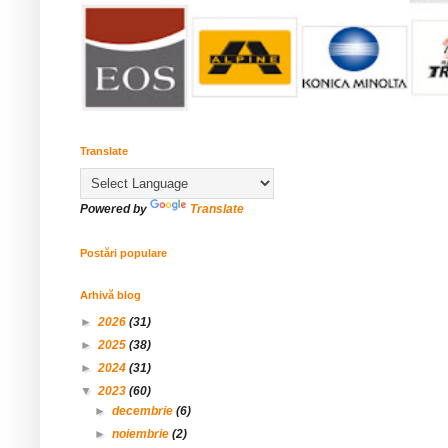
Translate
Powered by
Translate
Postări populare
Arhivă blog
►
2026
(31)
►
2025
(38)
►
2024
(31)
▼
2023
(60)
►
decembrie
(6)
►
noiembrie
(2)