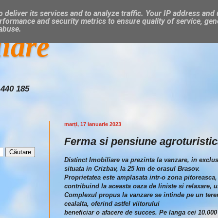
 deliver its services and to analyze traffic. Your IP address and
rformance and security metrics to ensure quality of service, ge
 abuse.
liare
 440 185
marți, 17 ianuarie 2023
Ferma si pensiune agroturisti
Distinct Imobiliare va prezinta la vanzare, in exclus
situata in Crizbav, la 25 km de orasul Brasov.
Proprietatea este amplasata intr-o zona pitoreasca,
contribuind la aceasta oaza de liniste si relaxare, un
Complexul propus la vanzare se intinde pe un teren
cealalta, oferind astfel viitorului
beneficiar o afacere de succes. Pe langa cei 10.000