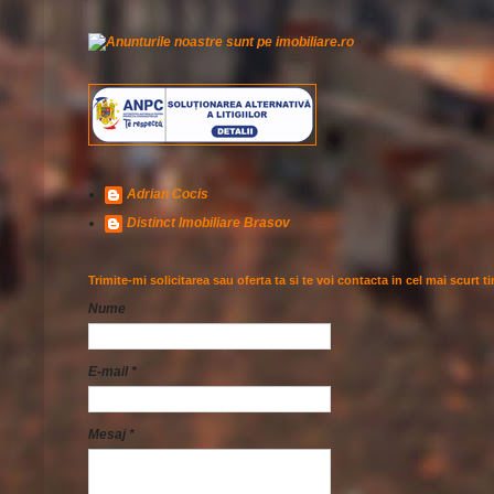
Adrian Cocis
Distinct Imobiliare Brasov
Trimite-mi solicitarea sau oferta ta si te voi contacta in cel mai scurt t
Nume
E-mail
*
Mesaj
*