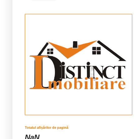
Totalul afișărilor de pagină
NaN