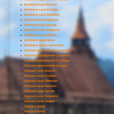
Inchiriere case Brasov
Inchiriere case Cristian
Inchiriere case Ghimbav
Inchiriere case Harman
Inchiriere case Sacele
Inchiriere case Sanpetru
Inchiriere case Stupini
Inchiriere spatii birou
Inchiriere spatii comerciale
Vanzare apartamente 1 camere
Vanzare apartamente 2 camere
Vanzare apartamente 3 camere
Vanzare apartamente in casa
Vanzare case Brasov
Vanzare case Cristian
Vanzare case Ghimbav
Vanzare case Harman
Vanzare case Sacele
Vanzare case Sanpetru
Vanzare case Stupini
Vanzare spatii
Vanzare teren