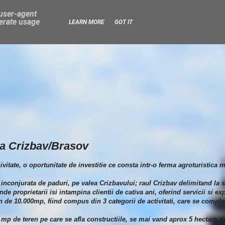
 user-agent
nerate usage
LEARN MORE
GOT IT
ca Crizbav/Brasov
ivitate, o oportunitate de investitie ce consta intr-o ferma agroturistica m
 inconjurata de paduri, pe valea Crizbavului; raul Crizbav delimitand la s
de proprietarii isi intampina clientii de cativa ani, oferind servicii si exp
 de 10.000mp, fiind compus din 3 categorii de activitati, care se comple
 mp de teren pe care se afla constructiile, se mai vand aprox 5 hectare d