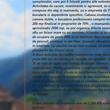
complexului, care pot fi folositi pentru alte extinde
Activitatea de cazare, evenimente si agrement, se d
compusa din etaj si mansarda, cu o amprenta de 75 
bucatarie si dependinte specifice. Cabana moderna 
camere duble, o bucatarie profesionala complet mob
200 mp finalizat in proprortie de 70% , o mansarda
aproximativ 2000 mp, se pot organiza diferite eveni
afla un foisor mare cu un semineu in centru si un c
de ocupare de peste 50% si cu rezervari deja facute
de pescuit, plimbari in aer liber, drumetii offroad
in totalitate, cu absolut tot ce este necesar, iar 
plimbarile din timpul iernii.
A doua activitate din cadrul complexului este cea d
peste 600 mp de constructii formate din grajduri, d
35 de vaci de lapte rasa baltata, in sistem intensiv
considerabil. Pentru asigurarea hranei animalelor,
toata suprafata fiind situata in jurul fermei. Ferma 
utilaje care asigura in momentul de fata exploatare
Ceea de-a treia activitate consta in cresterea pastr
locatie. Debitul de apa este foarte bun asigurandu-s
este subcontractata de un mare procesator din zona.
se doreste.
Pretul solicitat de proprietar este de 1.200.000 eur
inversa.