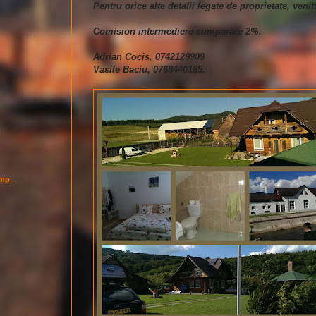
Pentru orice alte detalii legate de proprietate, veni
Comision intermediere cumparare 2%.
Adrian Cocis, 0742129909
Vasile Baciu, 0768440185.
imp .