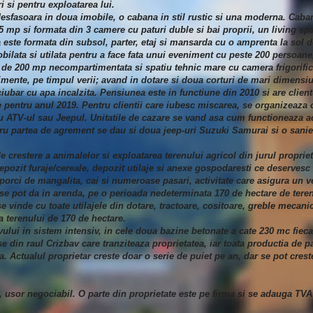
ri si pentru exploatarea lui.
esfasoara in doua imobile, o cabana in stil rustic si una moderna. Cabana
mp si formata din 3 camere cu paturi duble si bai proprii, un living sp
este formata din subsol, parter, etaj si mansarda cu o amprenta la sol 
ilata si utilata pentru a face fata unui eveniment cu peste 200 persoane
 de 200 mp necompartimentata si spatiu tehnic mare cu camera frigorifica
mente, pe timpul verii; avand in dotare si doua corturi de mari dimensiun
iubar cu apa incalzita. Pensiunea este in functiune din 2010 si are clien
 pentru anul 2019. Pentru clientii care iubesc miscarea, se organizeaza o
 cu ATV-ul sau Jeepul. Unitatile de cazare se vand asa cum functioneaza a
pentru partea de agrement se dau si doua jeep-uri Suzuki Samurai si o sani
e crestere a animalelor si exploatarea terenului agricol din jurul proprie
epozit furaje/cereale, depozit utilaje si anexe gospodaresti ce deservesc 
, porci de mangalita, cai si numeroase pasari, activitate care asigura un v
 se pot da in arenda, pe o perioada nedeterminata 170 de hectare de tere
se vinde cu toate utilajele din dotare, tractoare, cositoare, greble mecanic
a terenului de 170 de hectare.
avului in sistem intensiv, in cele doua bazine betonate a cate 230 mc fieca
e din raul Crizbav care tranziteaza proprietatea, iar toata productia de p
 Actualul proprietar creste doar o serie de puiet pe an, dar se pot crest
o, usor negociabil. O parte din proprietate este pe firma si se adauga TVA