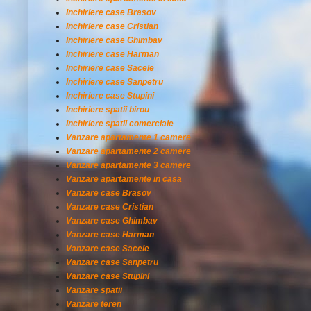
Inchiriere case Brasov
Inchiriere case Cristian
Inchiriere case Ghimbav
Inchiriere case Harman
Inchiriere case Sacele
Inchiriere case Sanpetru
Inchiriere case Stupini
Inchiriere spatii birou
Inchiriere spatii comerciale
Vanzare apartamente 1 camere
Vanzare apartamente 2 camere
Vanzare apartamente 3 camere
Vanzare apartamente in casa
Vanzare case Brasov
Vanzare case Cristian
Vanzare case Ghimbav
Vanzare case Harman
Vanzare case Sacele
Vanzare case Sanpetru
Vanzare case Stupini
Vanzare spatii
Vanzare teren