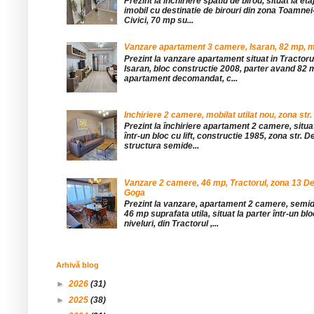
Prezint la inchiriere spatiu de birou, situat la etaj
imobil cu destinatie de birouri din zona Toamnei
Civici, 70 mp su...
Vanzare apartament 3 camere, Isaran, 82 mp, mob
Prezint la vanzare apartament situat in Tractor
Isaran, bloc constructie 2008, parter avand 82 mp
apartament decomandat, c...
Inchiriere 2 camere, mobilat utilat nou, zona str.
Prezint la închiriere apartament 2 camere, situat 
într-un bloc cu lift, constructie 1985, zona str. De
structura semide...
Vanzare 2 camere, 46 mp, Tractorul, zona 13 De
Goga
Prezint la vanzare, apartament 2 camere, sem
46 mp suprafata utila, situat la parter într-un blo
niveluri, din Tractorul ,...
Arhivă blog
►
2026
(31)
►
2025
(38)