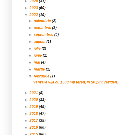
►
2024
(31)
►
2023
(60)
▼
2022
(19)
►
noiembrie
(2)
►
octombrie
(3)
►
septembrie
(4)
►
august
(1)
►
iulie
(2)
►
iunie
(1)
►
mai
(4)
►
martie
(1)
▼
februarie
(1)
Vanzare vila cu 1500 mp teren, in Stupini, reziden...
►
2021
(8)
►
2020
(33)
►
2019
(49)
►
2018
(47)
►
2017
(35)
►
2016
(60)
►
2015
(80)