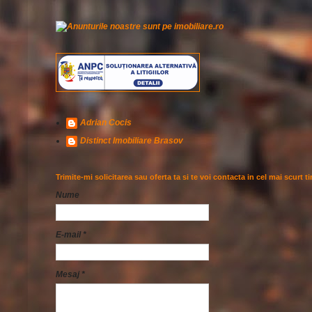
Adrian Cocis
Distinct Imobiliare Brasov
Trimite-mi solicitarea sau oferta ta si te voi contacta in cel mai scurt t
Nume
E-mail
*
Mesaj
*