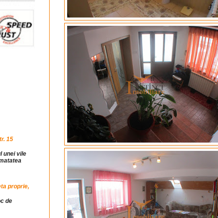
r. 15
l unei vile
jumatatea
ta proprie,
oc de