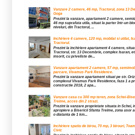
Vanzare 2 camere, 46 mp, Tractorul, zona 13 De
Goga
Prezint la vanzare, apartament 2 camere, sem
46 mp suprafata utila, situat la parter într-un blo
niveluri, din Tractorul, ...
Inchiriere 4 camere, 120 mp, mobilat si utilat, Is
Tractorul.
Prezint la inchiriere apartament 4 camere, situat
Tractorul, str. 13 Decembrie, complex Isaran, eta
insorit, cu priveliste de...
Vanzare apartament 2 camere, 57 mp, semimobil
parcare, Vivamus Park Residence.
Prezint la vanzare apartament situat pe str. Orizo
complexul Vivamus Park Residence, faza 1 a pro
constructie 2018, 2 apa...
Vanzare casa cu 300 mp teren, zona Schei-Bise
Treime, acces din 2 strazi.
Prezint la vanzare proprietate situata in Schei, 
apropiere a Bisericii Sfanta Treime, zona usor a
o diatanta de 1 km...
Inchiriere spatiu de birou, 70 mp, 3 birouri, Toa
Civic