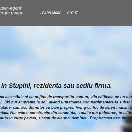
 user-agent
nerate usage
LEARN MORE
GOT IT
in Stupini, rezidenta sau sediu firma.
ona accesibila si cu mijloc de transport in comun, vila edificata pe un te
il, 149 mp amprenta la sol, avand urmatoarea compartimentare la subsol: 
bucatarie, camara, dormitor cu baie proprie, living cu loc de servit masa,
ta.Vila este o constructie din caramida, izolatie din polistiren, invelito
 auto in curte pavata, sistem de alarma, semineu. Proprietatea este pretab