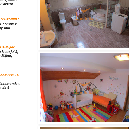
ul 3, intr-un
-Centrul
ilat-utilat.
ul, complex
 utili,
 De Mijloc.
la etajul 3,
 Mijloc,
cembrie - O.
idecomandat,
c de 4