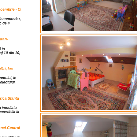
cembrie - O.
idecomandat,
c de 4
aran-
 in
j 10 din 10,
at, loc
ntului, in
iectului,
rica Sfanta
in imediata
ccesibila la
mnei-Centrul