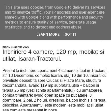
This site uses cookies from Google to deliver its services
Distinct Imobiliare
and to analyze traffic. Your IP address and user-agent are
shared with Google along with performance and security
metrics to ensure quality of service, generate usage
Adrian Cocis 0742 129 909 ; Vasile Baciu 0768 440 185
statistics, and to detect and address abuse.
LEARN MORE
GOT IT
▼
marți, 21 aprilie 2026
Inchiriere 4 camere, 120 mp, mobilat si
utilat, Isaran-Tractorul.
Prezint la inchiriere apartament 4 camere, situat in Tractorul,
str. 13 Decembrie, complex Isaran, etaj 10 din 10, insorit, cu
priveliste deosebita spre Ciucas si Piatra Mare, structura
decomandata, avand 119 mp suprafata utila + balcon si
terasa 25 mp (vezi schita apartamentului), cu urmatoarea
compartimentare: living open space cu bucatarie, 3
dormitoare, 2 bai, 2 holuri, dressing, balcon inchis si terasa
deschisa. Apartamentul este modern, este mobilat si utilat
asa cum este prezentat in poze.