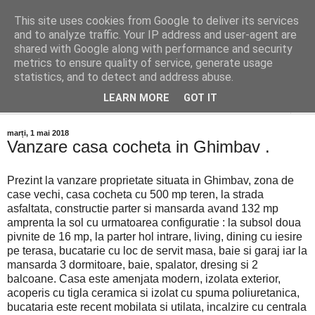
This site uses cookies from Google to deliver its services
Distinct Imobiliare
and to analyze traffic. Your IP address and user-agent are
shared with Google along with performance and security
metrics to ensure quality of service, generate usage
Adrian Cocis 0742 129 909 ; Vasile Baciu 0768 440 185
statistics, and to detect and address abuse.
LEARN MORE
GOT IT
▼
marți, 1 mai 2018
Vanzare casa cocheta in Ghimbav .
Prezint la vanzare proprietate situata in Ghimbav, zona de
case vechi, casa cocheta cu 500 mp teren, la strada
asfaltata, constructie parter si mansarda avand 132 mp
amprenta la sol cu urmatoarea configuratie : la subsol doua
pivnite de 16 mp, la parter hol intrare, living, dining cu iesire
pe terasa, bucatarie cu loc de servit masa, baie si garaj iar la
mansarda 3 dormitoare, baie, spalator, dresing si 2
balcoane. Casa este amenjata modern, izolata exterior,
acoperis cu tigla ceramica si izolat cu spuma poliuretanica,
bucataria este recent mobilata si utilata, incalzire cu centrala