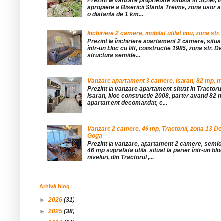
Prezint la vanzare proprietate situata in Schei, 
apropiere a Bisericii Sfanta Treime, zona usor a
o diatanta de 1 km...
Inchiriere 2 camere, mobilat utilat nou, zona str.
Prezint la închiriere apartament 2 camere, situat 
într-un bloc cu lift, constructie 1985, zona str. De
structura semide...
Vanzare apartament 3 camere, Isaran, 82 mp, mob
Prezint la vanzare apartament situat in Tractor
Isaran, bloc constructie 2008, parter avand 82 mp
apartament decomandat, c...
Vanzare 2 camere, 46 mp, Tractorul, zona 13 De
Goga
Prezint la vanzare, apartament 2 camere, sem
46 mp suprafata utila, situat la parter într-un blo
niveluri, din Tractorul ,...
Arhivă blog
►
2026
(31)
►
2025
(38)