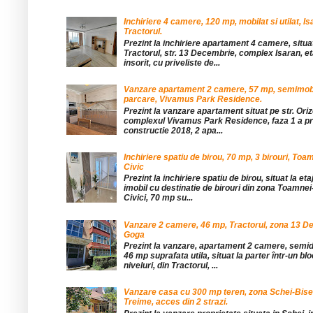
Inchiriere 4 camere, 120 mp, mobilat si utilat, Is
Tractorul.
Prezint la inchiriere apartament 4 camere, situat
Tractorul, str. 13 Decembrie, complex Isaran, eta
insorit, cu priveliste de...
Vanzare apartament 2 camere, 57 mp, semimobil
parcare, Vivamus Park Residence.
Prezint la vanzare apartament situat pe str. Orizo
complexul Vivamus Park Residence, faza 1 a pro
constructie 2018, 2 apa...
Inchiriere spatiu de birou, 70 mp, 3 birouri, Toa
Civic
Prezint la inchiriere spatiu de birou, situat la etaj
imobil cu destinatie de birouri din zona Toamnei
Civici, 70 mp su...
Vanzare 2 camere, 46 mp, Tractorul, zona 13 De
Goga
Prezint la vanzare, apartament 2 camere, sem
46 mp suprafata utila, situat la parter într-un blo
niveluri, din Tractorul, ...
Vanzare casa cu 300 mp teren, zona Schei-Bise
Treime, acces din 2 strazi.