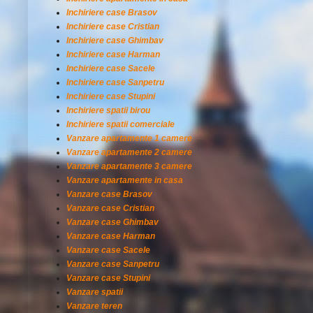
Inchiriere case Brasov
Inchiriere case Cristian
Inchiriere case Ghimbav
Inchiriere case Harman
Inchiriere case Sacele
Inchiriere case Sanpetru
Inchiriere case Stupini
Inchiriere spatii birou
Inchiriere spatii comerciale
Vanzare apartamente 1 camere
Vanzare apartamente 2 camere
Vanzare apartamente 3 camere
Vanzare apartamente in casa
Vanzare case Brasov
Vanzare case Cristian
Vanzare case Ghimbav
Vanzare case Harman
Vanzare case Sacele
Vanzare case Sanpetru
Vanzare case Stupini
Vanzare spatii
Vanzare teren