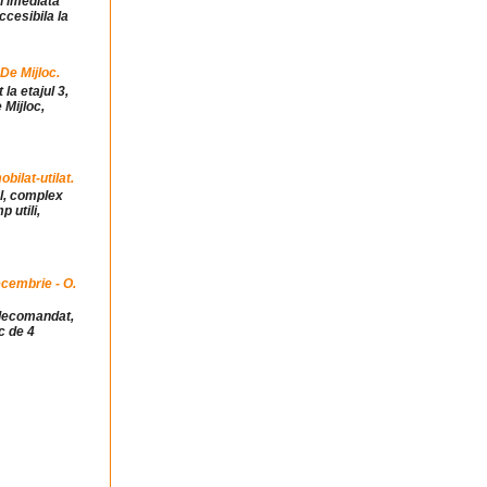
in imediata
ccesibila la
 De Mijloc.
la etajul 3,
 Mijloc,
ilat-utilat.
ul, complex
 utili,
cembrie - O.
idecomandat,
c de 4