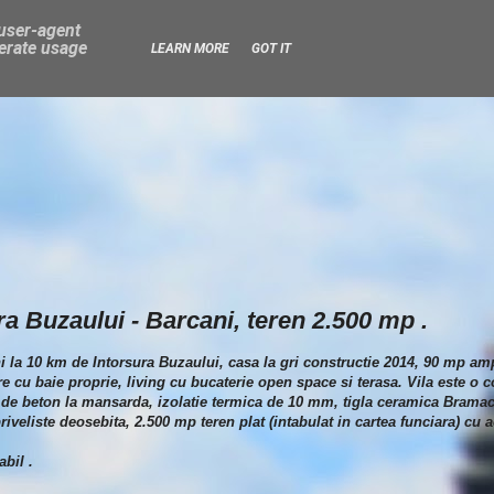
 user-agent
nerate usage
LEARN MORE
GOT IT
a Buzaului - Barcani, teren 2.500 mp .
ni la 10 km de Intorsura Buzaului, casa la gri constructie 2014, 90 mp amp
cu baie proprie, living cu bucaterie open space si terasa. Vila este o co
de beton la mansarda, izolatie termica de 10 mm, tigla ceramica Bramac, 
riveliste deosebita, 2.500 mp teren plat (intabulat in cartea funciara) cu 
abil .