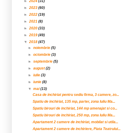
►
2024
(31)
►
2023
(60)
►
2022
(19)
►
2021
(8)
►
2020
(33)
►
2019
(49)
▼
2018
(47)
►
noiembrie
(5)
►
octombrie
(3)
►
septembrie
(5)
►
august
(2)
►
iulie
(3)
►
iunie
(8)
▼
mai
(13)
Casa de inchiriat pentru sediu firma, 3 camere, zo...
Spatiu de inchiriat, 135 mp, parter, zona Iuliu Ma...
Spatiu birouri de inchiriat, 144 mp amenajat si co...
Spatiu birouri de inchiriat, 250 mp, zona Iuliu Ma...
Apartament 2 camere de inchiriat, mobilat si utila...
Apartament 2 camere de inchiriere, Piata Teatrului...