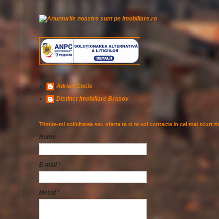
Adrian Cocis
Distinct Imobiliare Brasov
Trimite-mi solicitarea sau oferta ta si te voi contacta in cel mai scurt t
Nume
E-mail
*
Mesaj
*