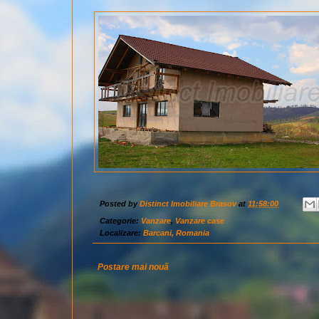
Posted by
Distinct Imobiliare Brasov
at
11:58:00
Categorie:
Vanzare
,
Vanzare case
Localizare:
Barcani, Romania
Postare mai nouă