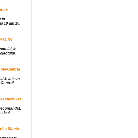
aran-
 in
j 10 din 10,
at, loc
ntului, in
iectului,
mnei-Centrul
ul 3, intr-un
-Centrul
cembrie - O.
idecomandat,
c de 4
rica Sfanta