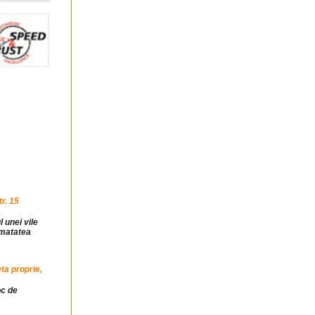
r. 15
l unei vile
jumatatea
ta proprie,
oc de