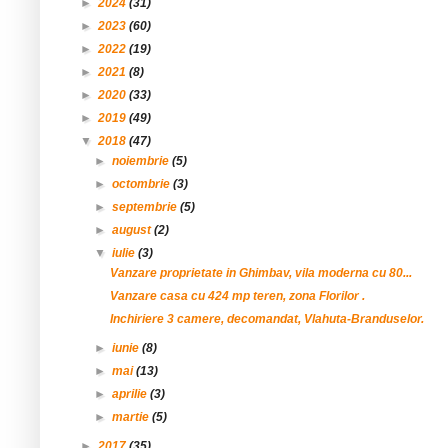
►
2024
(31)
►
2023
(60)
►
2022
(19)
►
2021
(8)
►
2020
(33)
►
2019
(49)
▼
2018
(47)
►
noiembrie
(5)
►
octombrie
(3)
►
septembrie
(5)
►
august
(2)
▼
iulie
(3)
Vanzare proprietate in Ghimbav, vila moderna cu 80...
Vanzare casa cu 424 mp teren, zona Florilor .
Inchiriere 3 camere, decomandat, Vlahuta-Branduselor.
►
iunie
(8)
►
mai
(13)
►
aprilie
(3)
►
martie
(5)
►
2017
(35)