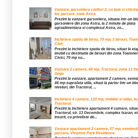
Vanzare, garsoniera confort 2, cu baie si chicine
loc parcare, zona Astra.
Prezint la vanzare garsoniera, situata intr-un bl
garsoniere din zona Astra, la 2 minute de piata
agroalimentara si complexul Astra, zo...
Inchiriere spatiu de birou, 70 mp, 3 birouri, Toa
Civic
Prezint la inchiriere spatiu de birou, situat la etaj
imobil cu destinatie de birouri din zona Toamnei
Civici, 70 mp su...
Vanzare 2 camere, 46 mp, Tractorul, zona 13 De
Goga
Prezint la vanzare, apartament 2 camere, sem
46 mp suprafata utila, situat la parter într-un blo
niveluri, din Tractorul, ...
Inchiriere 4 camere, 120 mp, mobilat si utilat, Is
Tractorul.
Prezint la inchiriere apartament 4 camere, situat
Tractorul, str. 13 Decembrie, complex Isaran, eta
insorit, cu priveliste de...
Vanzare apartament 2 camere, 57 mp, semimobil
parcare, Vivamus Park Residence.