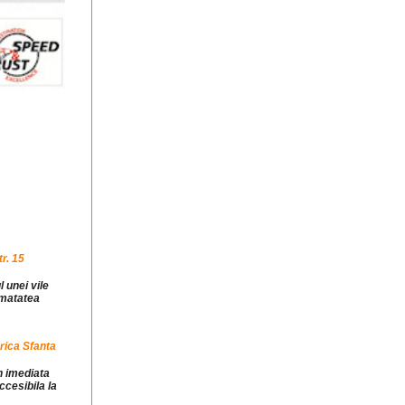
r. 15
l unei vile
jumatatea
rica Sfanta
in imediata
ccesibila la