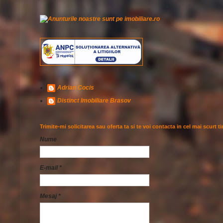
Adrian Cocis
Distinct Imobiliare Brasov
Trimite-mi solicitarea sau oferta ta si te voi contacta in cel mai scurt t
Nume
E-mail
*
Mesaj
*