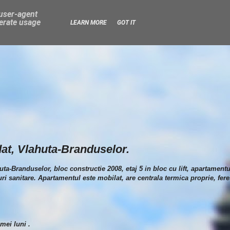
 user-agent
nerate usage
LEARN MORE
GOT IT
at, Vlahuta-Branduselor.
uta-Branduselor, bloc constructie 2008, etaj 5 in bloc cu lift, apartamen
ri sanitare. Apartamentul este mobilat, are centrala termica proprie, fere
mei luni .