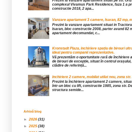
Prezint la vanzare apartament situat pe str. Orizo
complexul Vivamus Park Residence, faza 1 a pro
constructie 2018, 2 apa...
Vanzare apartament 3 camere, Isaran, 82 mp, mob
Prezint la vanzare apartament situat in Tractor
Isaran, bloc constructie 2008, parter avand 82 mp
apartament decomandat, c...
Kronstadt Plaza, inchiriere spațiu de birouri ul
ideal pentru companii reprezentative.
Vă prezentăm o oportunitate rară de închiriere a
de birouri de excepție, situat în centrul orașului, 
clădire de referință...
Inchiriere 2 camere, mobilat utilat nou, zona str.
Prezint la închiriere apartament 2 camere, situat 
într-un bloc cu lift, constructie 1985, zona str. De
structura semide...
Arhivă blog
►
2026
(31)
►
2025
(38)