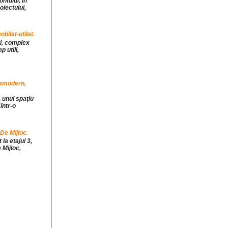
ntului, in
iectului,
ilat-utilat.
ul, complex
 utili,
tramodern,
 unui spațiu
într-o
 De Mijloc.
la etajul 3,
 Mijloc,