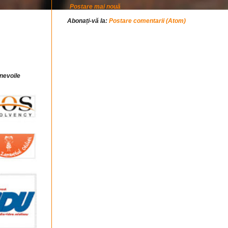
Postare mai nouă
Abonați-vă la:
Postare comentarii (Atom)
 nevoile