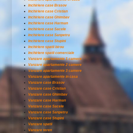
Inchiriere case Brasov
Inchiriere case Cristian
Inchiriere case Ghimbav
Inchiriere case Harman
Inchiriere case Sacele
Inchiriere case Sanpetru
Inchiriere case Stupini
Inchiriere spatii birou
Inchiriere spatii comerciale
Vanzare apartamente 1 camere
Vanzare apartamente 2 camere
Vanzare apartamente 3 camere
Vanzare apartamente in casa
Vanzare case Brasov
Vanzare case Cristian
Vanzare case Ghimbav
Vanzare case Harman
Vanzare case Sacele
Vanzare case Sanpetru
Vanzare case Stupini
Vanzare spatii
Vanzare teren