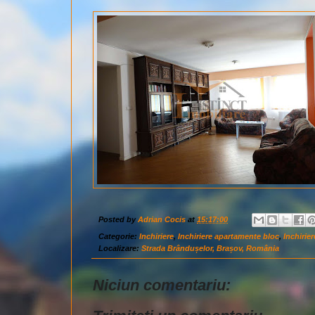
Posted by
Adrian Cocis
at
15:17:00
Categorie:
Inchiriere
,
Inchiriere apartamente bloc
,
Inchirie
Localizare:
Strada Brândușelor, Brașov, România
Niciun comentariu: