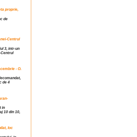
ta proprie,
oc de
mnei-Centrul
ul 3, intr-un
-Centrul
cembrie - O.
idecomandat,
c de 4
aran-
 in
j 10 din 10,
at, loc