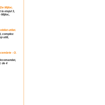
 De Mijloc.
la etajul 3,
 Mijloc,
ilat-utilat.
ul, complex
 utili,
cembrie - O.
idecomandat,
c de 4