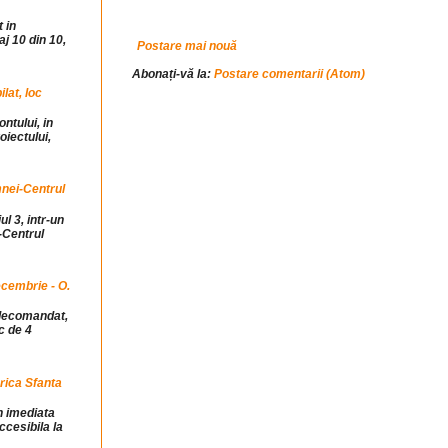
 in
j 10 din 10,
Postare mai nouă
Abonați-vă la:
Postare comentarii (Atom)
at, loc
ntului, in
iectului,
mnei-Centrul
ul 3, intr-un
-Centrul
cembrie - O.
idecomandat,
c de 4
rica Sfanta
in imediata
ccesibila la