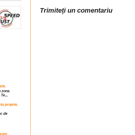
Trimiteți un comentariu
rie.
n zona
Te...
ta proprie,
oc de
aran-