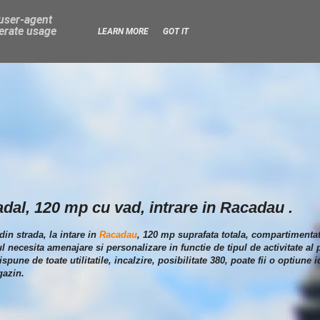
 user-agent
nerate usage
LEARN MORE
GOT IT
adal, 120 mp cu vad, intrare in Racadau .
din strada, la intare in
Racadau
, 120 mp suprafata totala, compartimentat
l necesita amenajare si personalizare in functie de tipul de activitate al p
pune de toate utilitatile, incalzire, posibilitate 380, poate fii o optiune i
gazin.