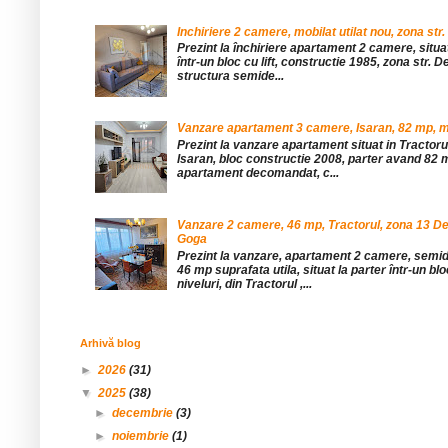
Inchiriere 2 camere, mobilat utilat nou, zona str.
Prezint la închiriere apartament 2 camere, situat 
într-un bloc cu lift, constructie 1985, zona str. De
structura semide...
Vanzare apartament 3 camere, Isaran, 82 mp, mob
Prezint la vanzare apartament situat in Tractor
Isaran, bloc constructie 2008, parter avand 82 mp
apartament decomandat, c...
Vanzare 2 camere, 46 mp, Tractorul, zona 13 De
Goga
Prezint la vanzare, apartament 2 camere, sem
46 mp suprafata utila, situat la parter într-un blo
niveluri, din Tractorul ,...
Arhivă blog
►
2026
(31)
▼
2025
(38)
►
decembrie
(3)
►
noiembrie
(1)