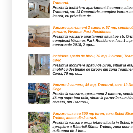
Tractorul.
Prezint la inchiriere apartament 4 camere, situat
Tractorul, str. 13 Decembrie, complex Isaran, eta
insorit, cu priveliste de...
Vanzare apartament 2 camere, 57 mp, semimobil
parcare, Vivamus Park Residence.
Prezint la vanzare apartament situat pe str. Orizo
complexul Vivamus Park Residence, faza 1 a pro
constructie 2018, 2 apa...
Inchiriere spatiu de birou, 70 mp, 3 birouri, Toa
Civic
Prezint la inchiriere spatiu de birou, situat la etaj
imobil cu destinatie de birouri din zona Toamnei
Civici, 70 mp su...
Vanzare 2 camere, 46 mp, Tractorul, zona 13 De
Goga
Prezint la vanzare, apartament 2 camere, sem
46 mp suprafata utila, situat la parter într-un blo
niveluri, din Tractorul, ...
Vanzare casa cu 300 mp teren, zona Schei-Bise
Treime, acces din 2 strazi.
Prezint la vanzare proprietate situata in Schei, 
apropiere a Bisericii Sfanta Treime, zona usor a
o diatanta de 1 km...