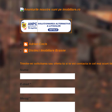
Adrian Cocis
Distinct Imobiliare Brasov
Trimite-mi solicitarea sau oferta ta si te voi contacta in cel mai scurt t
Nume
E-mail
*
Mesaj
*