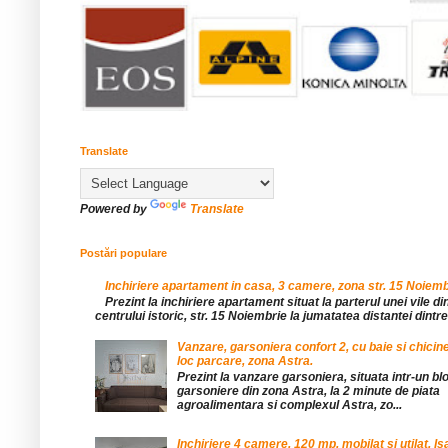
Translate
Powered by
Translate
Postări populare
Inchiriere apartament in casa, 3 camere, zona str. 15 Noiemb
Prezint la inchiriere apartament situat la parterul unei vile di
centrului istoric, str. 15 Noiembrie la jumatatea distantei dintre 
Vanzare, garsoniera confort 2, cu baie si chicine
loc parcare, zona Astra.
Prezint la vanzare garsoniera, situata intr-un bl
garsoniere din zona Astra, la 2 minute de piata
agroalimentara si complexul Astra, zo...
Inchiriere 4 camere, 120 mp, mobilat si utilat, Is