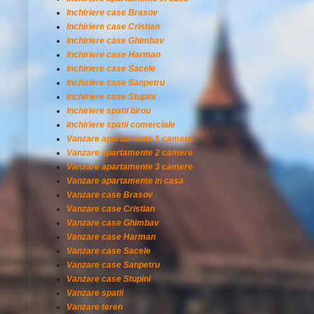
Inchiriere case Brasov
Inchiriere case Cristian
Inchiriere case Ghimbav
Inchiriere case Harman
Inchiriere case Sacele
Inchiriere case Sanpetru
Inchiriere case Stupini
Inchiriere spatii birou
Inchiriere spatii comerciale
Vanzare apartamente 1 camere
Vanzare apartamente 2 camere
Vanzare apartamente 3 camere
Vanzare apartamente in casa
Vanzare case Brasov
Vanzare case Cristian
Vanzare case Ghimbav
Vanzare case Harman
Vanzare case Sacele
Vanzare case Sanpetru
Vanzare case Stupini
Vanzare spatii
Vanzare teren